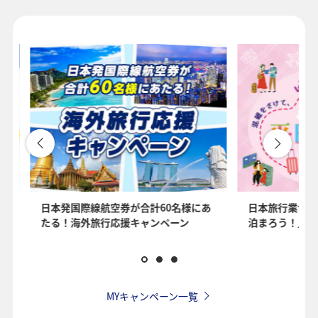
1人
プロモーションコードについて
・表示金額は選択いただいた条件でのもっともおトクな運賃となりま
す。
・表示金額と空席状況は最新ではない場合があります。[検索する]ボタ
ンより最新の空席照会結果をご確認ください。
・「＊」は現在金額が確認できない都市・日付となります。空席照会
結果画面にて最新の情報をご確認ください。
・表示金額には、運賃、
燃油特別付加運賃
、
航空保険特別料金
、その
を
日本発国際線航空券が合計60名様にあ
日本旅行業協会
他の各種税金、料金などが含まれます。発券時に再計算するため、変
たる！海外旅行応援キャンペーン
泊まろう！」国
動する可能性があります。
・複数空港がある都市においては、複数空港の中でのおトクな運賃が
表示される場合があります。
・ANA独自の相互利用可能空港(福岡/北九州/佐賀、広島/岩国)は2026
年5月18日をもちまして終了となります。
MYキャンペーン一覧
検索する