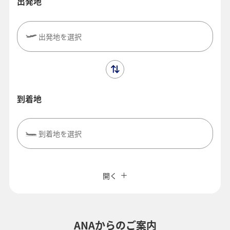
出発地
出発地を選択
到着地
到着地を選択
閉じる
エコノミークラス
往復で異なるクラスで検索
ANAカード優待割引
開く
旅CUBE（航空券予約＋地上経路）
往路出発日および時間帯
よく使う情報を登録する
ANAからのご案内