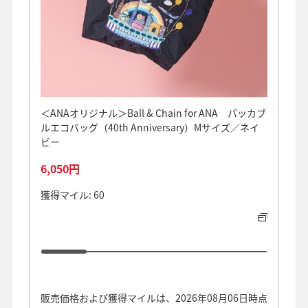
＜ANAオリジナル＞Ball & Chain for ANA パッカブ
＼10
ルエコバッグ（40th Anniversary）Mサイズ／ネイ
アルミ
ビー
オーヤ
6,050円
11,8
獲得マイル: 60
獲得マイ
販売価格および獲得マイルは、2026年08月06日時点