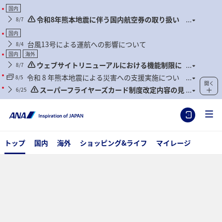
国内
令和8年熊本地震に伴う国内航空券の取り扱い
8/7
について
国内
台風13号による運航への影響について
8/4
国内
海外
ウェブサイトリニューアルにおける機能制限に
8/7
ついて
令和 8 年熊本地震による災害への支援実施につい
8/5
開く
て
スーパーフライヤーズカード制度改定内容の見
6/25
直しに関するご案内
トップ
国内
海外
ショッピング&ライフ
マイレージ