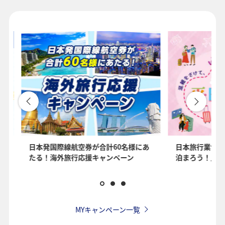
1人
プロモーションコードについて
・表示金額は選択いただいた条件でのもっともおトクな運賃となりま
す。
・表示金額と空席状況は最新ではない場合があります。[検索する]ボタ
ンより最新の空席照会結果をご確認ください。
・「＊」は現在金額が確認できない都市・日付となります。空席照会
結果画面にて最新の情報をご確認ください。
・表示金額には、運賃、
燃油特別付加運賃
、
航空保険特別料金
、その
を
日本発国際線航空券が合計60名様にあ
日本旅行業協会
他の各種税金、料金などが含まれます。発券時に再計算するため、変
たる！海外旅行応援キャンペーン
泊まろう！」国
動する可能性があります。
・複数空港がある都市においては、複数空港の中でのおトクな運賃が
表示される場合があります。
・ANA独自の相互利用可能空港(福岡/北九州/佐賀、広島/岩国)は2026
年5月18日をもちまして終了となります。
MYキャンペーン一覧
検索する