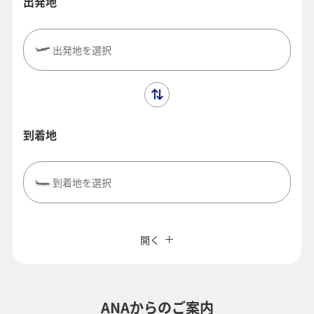
出発地
出発地を選択
到着地
到着地を選択
閉じる
エコノミークラス
往復で異なるクラスで検索
ANAカード優待割引
開く
旅CUBE（航空券予約＋地上経路）
往路出発日および時間帯
よく使う情報を登録する
ANAからのご案内