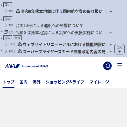
国内
令和8年熊本地震に伴う国内航空券の取り扱い
8/6
および臨時便について
国内
台風13号による運航への影響について
8/4
令和 8 年熊本地震による災害への支援実施につい
8/5
て
国内
海外
ウェブサイトリニューアルにおける機能制限に
7/29
開く
ついて
スーパーフライヤーズカード制度改定内容の見
6/25
直しに関するご案内
トップ
国内
海外
ショッピング&ライフ
マイレージ