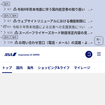
国内
令和8年熊本地震に伴う国内航空券の取り扱い
8/7
について
国内
海外
ウェブサイトリニューアルにおける機能制限に
8/7
ついて
令和 8 年熊本地震による災害への支援実施につい
8/5
て
スーパーフライヤーズカード制度改定内容の見
6/25
直しに関するご案内
国内
海外
開く
お問い合わせ窓口（電話・メール）の混雑・よ
7/29
くあるお問い合わせについて
トップ
国内
海外
ショッピング&ライフ
マイレージ