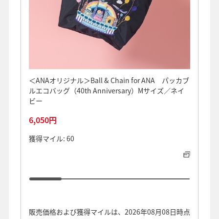
＜ANAオリジナル＞Ball & Chain for ANA パッカブ
＼10
ルエコバッグ（40th Anniversary）Mサイズ／ネイ
アルミ
ビー
オーヤ
6,050円
11,8
獲得マイル: 60
獲得マイ
販売価格および獲得マイルは、2026年08月08日時点