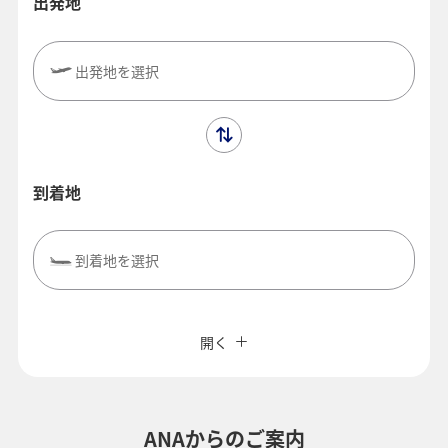
出発地
出発地を選択
到着地
到着地を選択
閉じる
エコノミークラス
往復で異なるクラスで検索
ANAカード優待割引
開く
旅CUBE（航空券予約＋地上経路）
往路出発日および時間帯
よく使う情報を登録する
ANAからのご案内