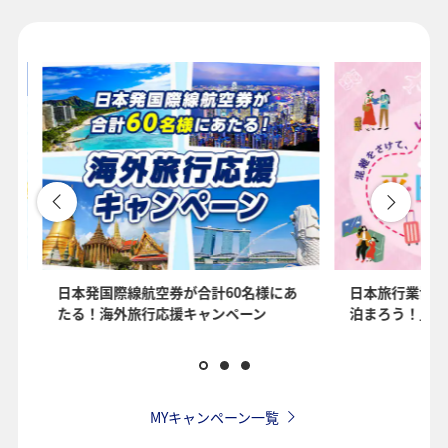
1人
プロモーションコードについて
・表示金額は選択いただいた条件でのもっともおトクな運賃となりま
す。
・表示金額と空席状況は最新ではない場合があります。[検索する]ボタ
ンより最新の空席照会結果をご確認ください。
・「＊」は現在金額が確認できない都市・日付となります。空席照会
結果画面にて最新の情報をご確認ください。
・表示金額には、運賃、
燃油特別付加運賃
、
航空保険特別料金
、その
を
日本発国際線航空券が合計60名様にあ
日本旅行業協会
他の各種税金、料金などが含まれます。発券時に再計算するため、変
たる！海外旅行応援キャンペーン
泊まろう！」国
動する可能性があります。
・複数空港がある都市においては、複数空港の中でのおトクな運賃が
表示される場合があります。
・ANA独自の相互利用可能空港(福岡/北九州/佐賀、広島/岩国)は2026
年5月18日をもちまして終了となります。
MYキャンペーン一覧
検索する