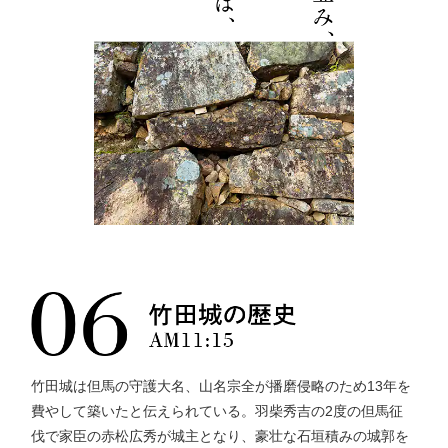
竹田城は但馬の守護大名、山名宗全が播磨侵略のため13年を
費やして築いたと伝えられている。羽柴秀吉の2度の但馬征
伐で家臣の赤松広秀が城主となり、豪壮な石垣積みの城郭を