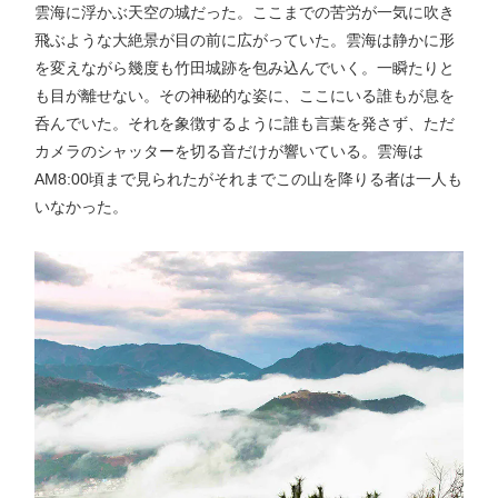
雲海に浮かぶ天空の城だった。ここまでの苦労が一気に吹き
飛ぶような大絶景が目の前に広がっていた。雲海は静かに形
を変えながら幾度も竹田城跡を包み込んでいく。一瞬たりと
も目が離せない。その神秘的な姿に、ここにいる誰もが息を
呑んでいた。それを象徴するように誰も言葉を発さず、ただ
カメラのシャッターを切る音だけが響いている。雲海は
AM8:00頃まで見られたがそれまでこの山を降りる者は一人も
いなかった。