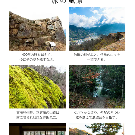
400年の時を越えて、
竹田の町並みと、但馬の山々を
今にその姿を残す石垣。
一望できる。
雲海発生時、立雲峡の山道は
なだらかな道や、勾配のきつい
霧に包まれ幻想な雰囲気に。
道を越えて展望台を目指す。