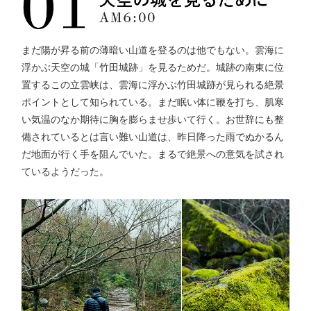
まだ陽が昇る前の薄暗い山道を登るのは他でもない。雲海に
浮かぶ天空の城「竹田城跡」を見るためだ。城跡の南東に位
置するこの立雲峡は、雲海に浮かぶ竹田城跡が見られる絶景
ポイントとして知られている。まだ眠い体に鞭を打ち、肌寒
い気温のなか期待に胸を膨らませ歩いて行く。お世辞にも整
備されているとは言い難い山道は、昨日降った雨でぬかるん
だ地面が行く手を阻んでいた。まるで絶景への意気を試され
ているようだった。