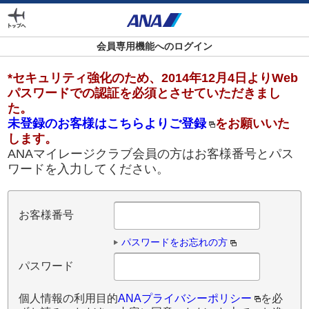
外
部
サ
会員専用機能へのログイン
イ
ト
*セキュリティ強化のため、2014年12月4日よりWeb
の
パスワードでの認証を必須とさせていただきまし
場
た。
合
未登録のお客様はこちらよりご登録
をお願いいた
は
します。
ア
ANAマイレージクラブ会員の方はお客様番号とパス
ク
ワードを入力してください。
セ
シ
ビ
お客様番号
リ
テ
パスワードをお忘れの方
ィ
ガ
パスワード
イ
ド
個人情報の利用目的
ANAプライバシーポリシー
を必
ラ