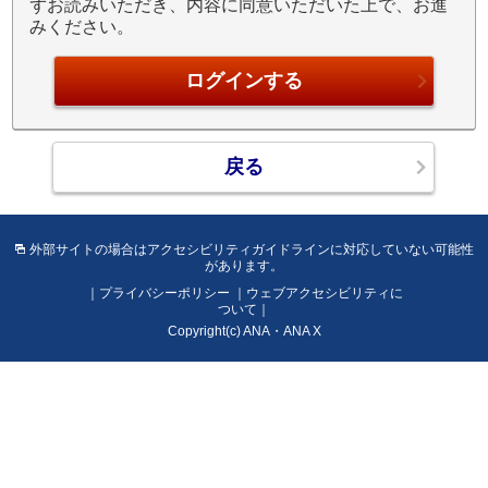
ずお読みいただき、内容に同意いただいた上で、お進
イ
みください。
ン
に
対
応
し
て
い
な
い
可
外部サイトの場合はアクセシビリティガイドラインに対応していない可能性
があります。
能
性
プライバシーポリシー
ウェブアクセシビリティに
ついて
が
Copyright(c) ANA・ANA X
あ
り
ま
す。