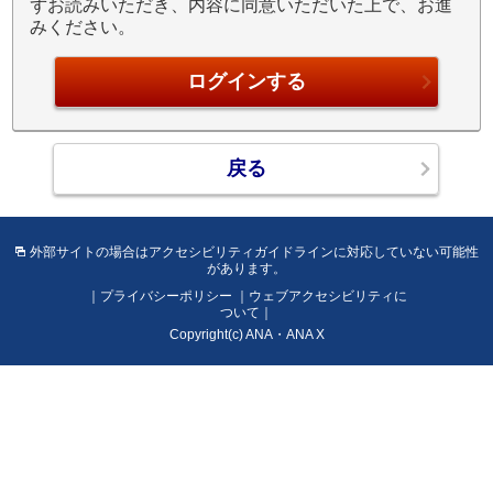
ずお読みいただき、内容に同意いただいた上で、お進
イ
みください。
ン
に
対
応
し
て
い
な
い
可
外部サイトの場合はアクセシビリティガイドラインに対応していない可能性
があります。
能
性
プライバシーポリシー
ウェブアクセシビリティに
ついて
が
Copyright(c) ANA・ANA X
あ
り
ま
す。