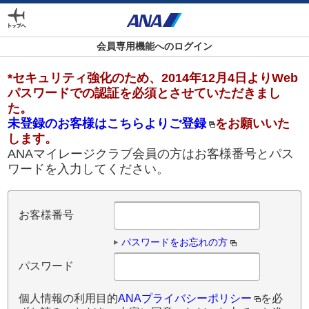
外
部
サ
会員専用機能へのログイン
イ
ト
*セキュリティ強化のため、2014年12月4日よりWeb
の
パスワードでの認証を必須とさせていただきまし
場
た。
合
未登録のお客様はこちらよりご登録
をお願いいた
は
します。
ア
ANAマイレージクラブ会員の方はお客様番号とパス
ク
ワードを入力してください。
セ
シ
ビ
お客様番号
リ
テ
パスワードをお忘れの方
ィ
ガ
パスワード
イ
ド
個人情報の利用目的
ANAプライバシーポリシー
を必
ラ