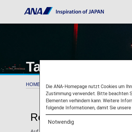
Taipei Songshan
HOME
Reiseinformationen
Informationen
Die ANA-Homepage nutzt Cookies um Ihnen
Zustimmung verwendet. Bitte beachten Si
Elementen verhindern kann. Weitere Infor
folgende Informationen, damit Sie unsere
Reisen zum und vom 
Notwendig
Auf dieser Seite finden Sie die Information