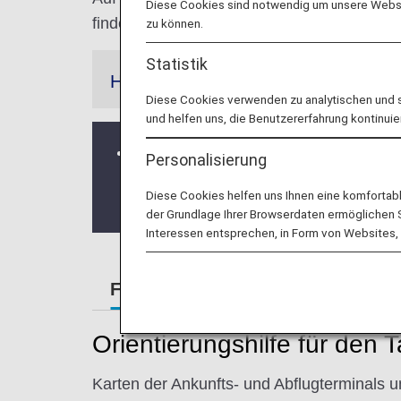
Diese Cookies sind notwendig um unsere Websit
finden zu können.
zu können.
Statistik
Hinweis
Diese Cookies verwenden zu analytischen und 
und helfen uns, die Benutzererfahrung kontinuie
Änderungen bezüglich des Check-in-
Personalisierung
Zum 27. Oktober 2024 wurde der Check
Diese Cookies helfen uns Ihnen eine komfortab
Bitte gehen Sie nicht zum bisherigen 
der Grundlage Ihrer Browserdaten ermöglichen Sie
Interessen entsprechen, in Form von Websites, 
Flughafenführer
Orientierungshilfe für den 
Karten der Ankunfts- und Abflugterminals u