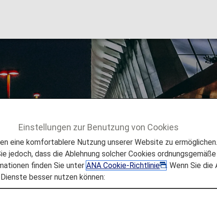
 Airport
Einstellungen zur Benutzung von Cookies
 zum Flughafen und zur Stadt
Taipei Songshan Airport
 eine komfortablere Nutzung unserer Website zu ermöglichen. 
e jedoch, dass die Ablehnung solcher Cookies ordnungsgemäße 
mationen finden Sie unter
ANA Cookie-Richtlinie
. Wenn Sie die
 Dienste besser nutzen können:
Taipei Songshan Airport
en, die Sie benötigen, um sich einfach im Flughafen Taip