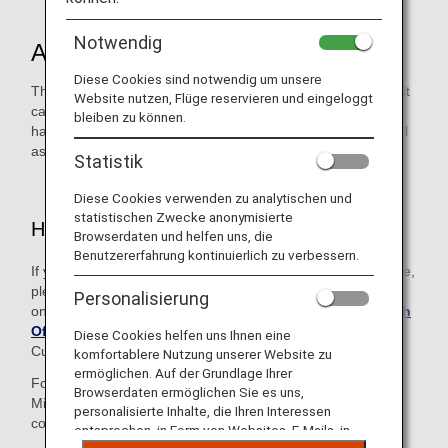
Notwendig
About the Service
Diese Cookies sind notwendig um unsere
This desk is available to customers with an ANA Card (credit
Website nutzen, Flüge reservieren und eingeloggt
card), including family card members. The ANA Card Desk
bleiben zu können.
handles reservations for ANA Group-operated flights as well
as inquiries regarding mileage and other services.
Statistik
Diese Cookies verwenden zu analytischen und
statistischen Zwecke anonymisierte
How to Use This Service
Browserdaten und helfen uns, die
Benutzererfahrung kontinuierlich zu verbessern.
If you are contacting us from a region not listed on this page,
please make your inquiry using the relevant number
Personalisierung
on
Contact Information in Each Region and ANA Branch
Office
to be connected to the Reservation and
Diese Cookies helfen uns Ihnen eine
Customer Service Center in either Japan or the U.S.
komfortablere Nutzung unserer Website zu
ermöglichen. Auf der Grundlage Ihrer
Follow the voice guidance and enter your 10-digit ANA
Browserdaten ermöglichen Sie es uns,
Mileage Club membership number and 4-digit AMC PIN to
personalisierte Inhalte, die Ihren Interessen
connect to the ANA Card Desk.
entsprechen, in Form von Websites, E-Mails, in