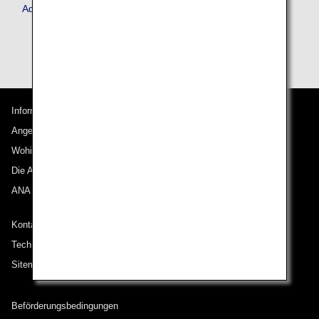
Advance Service
Informationen zu ANA
Angebote und Ankündigungen
Wohin wir reisen
Die ANA Experience
ANA Mileage Club
Kontakt zu ANA
Technische Hilfe (Barrierefreiheit)
Sitemap
Beförderungsbedingungen