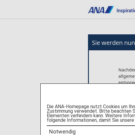
Sie werden nun 
Nachdem
allgeme
entspre
Alle Ve
aufgefü
Die ANA-Homepage nutzt Cookies um Ihnen
und Ago
Zustimmung verwendet. Bitte beachten Si
ANA haf
Elementen verhindern kann. Weitere Infor
folgende Informationen, damit Sie unsere
Zusamme
Notwendig
Bitte be