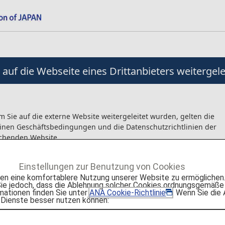
auf die Webseite eines Drittanbieters weitergelei
 Sie auf die externe Website weitergeleitet wurden, gelten die
inen Geschäftsbedingungen und die Datenschutzrichtlinien der
chenden Website.
reinbarungen/Nutzungsverträge usw., die für die auf der externen
Einstellungen zur Benutzung von Cookies
hrten Produkte abgeschlossen werden, werden zwischen dem Ku
 eine komfortablere Nutzung unserer Website zu ermöglichen. 
da Company Pte. Ltd. geschlossen.
e jedoch, dass die Ablehnung solcher Cookies ordnungsgemäße 
tet nicht für Mängel oder Verletzungen/Beschädigungen/Verluste
mationen finden Sie unter
ANA Cookie-Richtlinie
. Wenn Sie die
 Dienste besser nutzen können:
nhang mit der Verwendung dieser Produkte.
stätigen Sie die obigen Angaben, bevor Sie die externe Website au