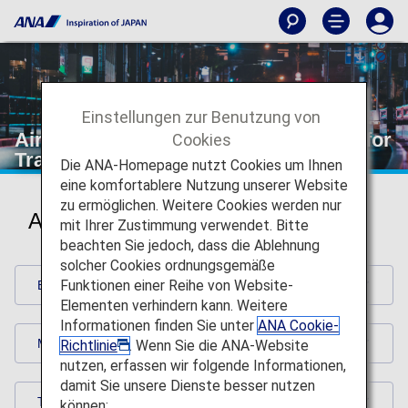
Einstellungen zur Benutzung von
Airport Pick-up Locations [Preparing for
Cookies
Travel]
Die ANA-Homepage nutzt Cookies um Ihnen
eine komfortablere Nutzung unserer Website
zu ermöglichen. Weitere Cookies werden nur
Airport Pick-up Locations
mit Ihrer Zustimmung verwendet. Bitte
beachten Sie jedoch, dass die Ablehnung
solcher Cookies ordnungsgemäße
Funktionen einer Reihe von Website-
Eastern Airport Motors
Elementen verhindern kann. Weitere
Informationen finden Sie unter
ANA Cookie-
Manzaki Kotsu
Richtlinie
. Wenn Sie die ANA-Website
nutzen, erfassen wir folgende Informationen,
damit Sie unsere Dienste besser nutzen
Tokyo MK Taxi
können: