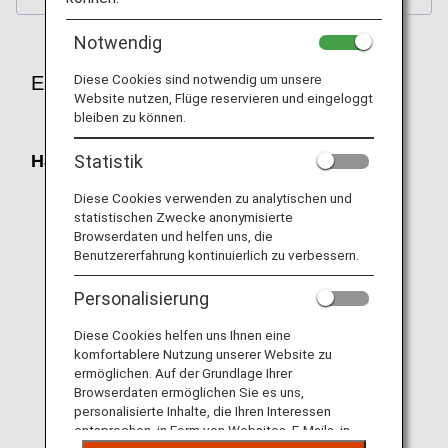
Notwendig
Diese Cookies sind notwendig um unsere
Eastern Airport Motors
Website nutzen, Flüge reservieren und eingeloggt
bleiben zu können.
Statistik
Haneda Airport
Diese Cookies verwenden zu analytischen und
Domestic Terminal Terminal2, 1F(Arrival
statistischen Zwecke anonymisierte
Lobby) Bus Stop①
Browserdaten und helfen uns, die
Benutzererfahrung kontinuierlich zu verbessern.
Personalisierung
Diese Cookies helfen uns Ihnen eine
komfortablere Nutzung unserer Website zu
ermöglichen. Auf der Grundlage Ihrer
Browserdaten ermöglichen Sie es uns,
personalisierte Inhalte, die Ihren Interessen
entsprechen, in Form von Websites, E-Mails, in