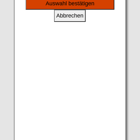
sozialen Medien und Werbung anzubieten.
Auswahl bestätigen
Domestic Terminal Terminal1, 1F(Arrival
Abbrechen
Lobby) Bus Stop⑲
International Terminal
Terminal3.2F(Arrival Lobby), Eastern
Airport Motors Counter