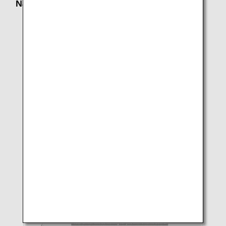
Narita Airport
International Terminal Terminal1, South
wing 1F, Arrival Lobby
International Terminal Terminal1, North
wing 1F, Arrival Lobby