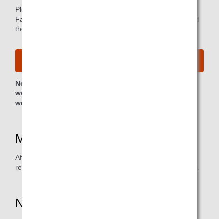
Please make an application for one of the eligible OCS
Family Link Service offerings as an individual customer, and
then use a credit card to pay the fee.
OCS Family Link Service
Note: Clicking on the link will lead to a non-ANA
website, at which point the privacy policy of that
website will apply to personal information protection.
Mileage Accrual Date
After service usage, approximately 4 to 5 months will be
required for the miles to be credited to the mileage balance.
Notes