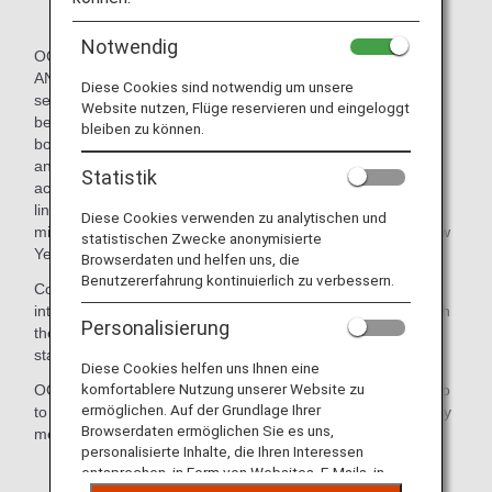
Notwendig
OCS, an international logistics company that is part of the
ANA Group, provides international express services and
Diese Cookies sind notwendig um unsere
services that help Japanese people living overseas. It has
Website nutzen, Flüge reservieren und eingeloggt
been delivering Japanese newspapers, magazines and
bleiben zu können.
books to locations outside Japan for more than 60 years,
and now also offers a product lineup designed to
Statistik
accommodate expatriates' various different needs. This
lineup includes food items, household products and
Diese Cookies verwenden zu analytischen und
miscellaneous goods, and osechi (traditional Japanese New
statistischen Zwecke anonymisierte
Year's cuisine).
Browserdaten und helfen uns, die
Benutzererfahrung kontinuierlich zu verbessern.
Committed to reliable cargo delivery, OCS leverages its
international networks and handles each piece of cargo with
Personalisierung
the greatest care in accordance with Japanese quality
standards.
Diese Cookies helfen uns Ihnen eine
komfortablere Nutzung unserer Website zu
OCS's services are available not only to expatriates but also
ermöglichen. Auf der Grundlage Ihrer
to those who would like to send Japanese products to family
Browserdaten ermöglichen Sie es uns,
members or friends living outside Japan.
personalisierte Inhalte, die Ihren Interessen
entsprechen, in Form von Websites, E-Mails, in