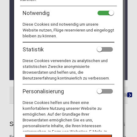
Due to a system issue, when booking ANA
Domestic Flight Awards on the ANA website, your
Notwendig
registered Premium Member Service information is
Diese Cookies sind notwendig um unsere
not be shared for flights operated by airlines other
Website nutzen, Flüge reservieren und eingeloggt
than ANA. Please present your status card or digital
bleiben zu können.
card when redeeming Premium Member Service
benefits. We apologize for the inconvenience.
Statistik
We will be updating the ANA Super Flyers Card
service starting in April 2028.
Diese Cookies verwenden zu analytischen und
For more details, please review the
Changes to
statistischen Zwecke anonymisierte
Browserdaten und helfen uns, die
the ANA Super Flyers Card System
.
Benutzererfahrung kontinuierlich zu verbessern.
Personalisierung
ANA-Operated Flights
Star Alliance Partner Flights
Diese Cookies helfen uns Ihnen eine
komfortablere Nutzung unserer Website zu
ermöglichen. Auf der Grundlage Ihrer
Browserdaten ermöglichen Sie es uns,
Services Offered on ANA-Operated Flights
personalisierte Inhalte, die Ihren Interessen
entsprechen, in Form von Websites, E-Mails, in
Enjoy these special services that will take you smoothly from