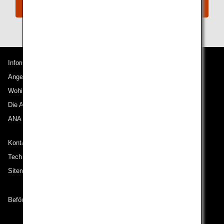
Connect with ANA
Informationen zu ANA
Angebote und Ankündigungen
Wohin wir reisen
Die ANA Experience
ANA Mileage Club
Kontakt zu ANA
Technische Hilfe (Barrierefreiheit)
Sitemap
Beförderungsbedingungen