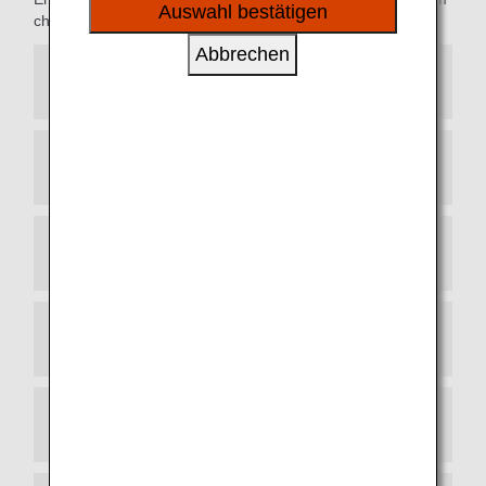
sozialen Medien und Werbung anzubieten.
Auswahl bestätigen
check-in to baggage claim.
Abbrechen
Priority Check-in Counters
Priority Baggage Claim
Additional Free Baggage Allowances
Exclusive Security Checkpoint
Priority Boarding