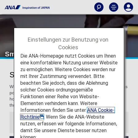
Einstellungen zur Benutzung von
Cookies
Smooth Flying
Die ANA-Homepage nutzt Cookies um Ihnen
eine komfortablere Nutzung unserer Website
zu ermöglichen. Weitere Cookies werden nur
Smooth Flying for a Pleasant Flight
mit Ihrer Zustimmung verwendet. Bitte
beachten Sie jedoch, dass die Ablehnung
We are committed to making our travelers as comfortable as
solcher Cookies ordnungsgemäße
possible, and even more for our Premium Members. We
Funktionen einer Reihe von Website-
hope you enjoy these special services to support you
Elementen verhindern kann. Weitere
throughout your travel.
Informationen finden Sie unter
ANA Cookie-
Richtlinie
. Wenn Sie die ANA-Website
Information
nutzen, erfassen wir folgende Informationen,
damit Sie unsere Dienste besser nutzen
können: