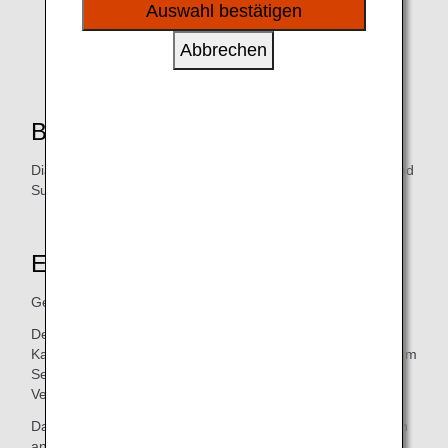
sozialen Medien und Werbung anzubieten.
Auswahl bestätigen
Abbrechen
Berechtigte Personen
Diamond Service-Mitglieder, Platinum Service-Mitglieder und
Super Flyers-Hauptmitglieder nach FJ2026
Endende Services
Geschenk-Buchkalender, -Kalender und -Notizbücher
Der Versand von kostenlosen Geschenk-Buchkalendern, -
Kalendern und -Notizbüchern an Diamond Service-, Platinum
Service- und Super Flyers-Hauptmitglieder endet nach
Versand der Ausgaben von 2026.
Darüber hinaus enden auch die Geschenke von 500 Meilen
an Kunden (die diese nicht beantragt haben).