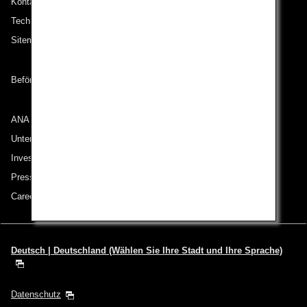
Kontakt zu ANA
Technische Hilfe (Barrierefreiheit)
Sitemap
Beförderungsbedingungen
ANA Group
Unternehmen der ANA Group
Investor Relations
Pressemeldungen
Careers (English Only)
Deutsch | Deutschland (Wählen Sie Ihre Stadt und Ihre Sprache)
Datenschutz