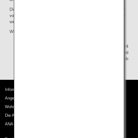
Die Ausgaben der Buchkalender, Kalender und Notizbücher
von 2026 können von 1. April 2025 bis 31. Juli 2025 bestellt
werden.
Wir bitten um Ihr Verständnis.
20. Dezember 2024
All Nippon Airways Co., Ltd
ANA Mileage Club
Informationen zu ANA
Angebote und Ankündigungen
Wohin wir reisen
Die ANA Experience
ANA Mileage Club