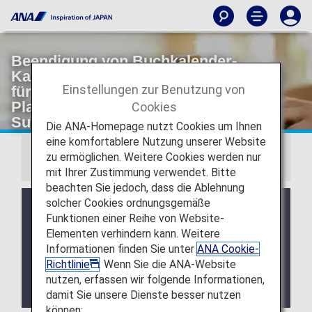
Beendigung von Buchkalender-,
Kalender- und Notizbuch-Geschenken
Einstellungen zur Benutzung von
für Diamond Service-Mitglieder und
Platinum Service-Mitglieder sowie für
Cookies
Super Flyers-Mitglieder
Die ANA-Homepage nutzt Cookies um Ihnen
eine komfortablere Nutzung unserer Website
zu ermöglichen. Weitere Cookies werden nur
Wichtiger Hinweis
mit Ihrer Zustimmung verwendet. Bitte
beachten Sie jedoch, dass die Ablehnung
solcher Cookies ordnungsgemäße
Vielen Dank für Ihre Unterstützung der ANA Group.
Funktionen einer Reihe von Website-
Die Geschenke von Buchkalendern und Kalendern
Elementen verhindern kann. Weitere
für Diamond Service- und Platinum Service-
Informationen finden Sie unter
ANA Cookie-
Mitglieder sowie die exklusiven Notizbücher und
Kalenderservices für Super Flyers-Mitglieder
Richtlinie
. Wenn Sie die ANA-Website
werden wie im Folgenden beschrieben beendet.
nutzen, erfassen wir folgende Informationen,
Wir bitten um Ihr Verständnis.
damit Sie unsere Dienste besser nutzen
können: