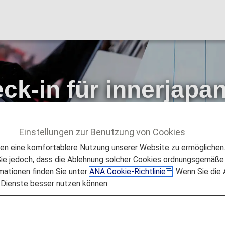
ck-in für innerjapa
Flüge
Einstellungen zur Benutzung von Cookies
innerjapanische und internationale Flüge
 eine komfortablere Nutzung unserer Website zu ermöglichen. 
e jedoch, dass die Ablehnung solcher Cookies ordnungsgemäße 
mationen finden Sie unter
ANA Cookie-Richtlinie
. Wenn Sie die
 Dienste besser nutzen können:
em Sie 24 Stunden vor Abflug einchecken und Ihre Bordka