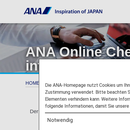
ANA Online Che
internationale 
HOME
Anleitung
ANA Online Check-in für 
Die ANA-Homepage nutzt Cookies um Ihnen
Zustimmung verwendet. Bitte beachten Si
Elementen verhindern kann. Weitere Infor
folgende Informationen, damit Sie unsere
Der Online-Check-in ist ein Service, mit d
Notwendig