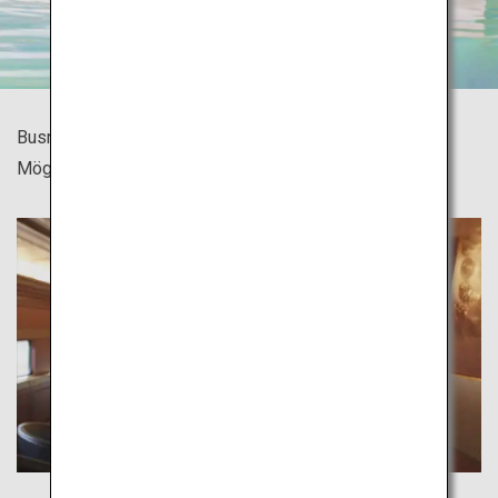
Busrundreisen bieten eine unterhaltsame und einfache
Möglichkeit, um Tokio in jedem Alter zu erkunden.