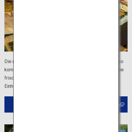
Die morgendlichen Märkte finden in ganz Japan statt, also
kommen Sie frühzeitig vorbei und freuen Sie sich über die
frischen, lokalen Produkte und eine Möglichkeit, die
Einheimischen kennenzulernen.
Buchen Sie eine Markttour