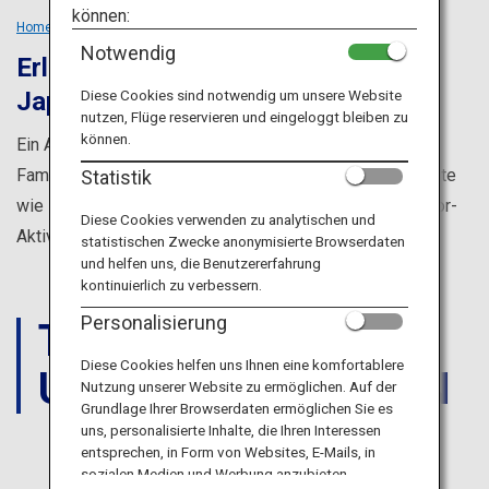
Reiseinformationen
können:
Home
Maßgeschneiderte Ausflüge
Families
Notwendig
Erlebnisreicher Familienurlaub in
ANA Services
Japan für jeden Geschmack
Diese Cookies sind notwendig um unsere Website
nutzen, Flüge reservieren und eingeloggt bleiben zu
können.
Ein Ausflug nach Japan bedeutet Spaß für jedes
Schließen
Familienmitglied – dafür sorgen die vielfältigen Angebote
Statistik
wie Freizeitparks, tolle Speisen, verschiedenste Outdoor-
Diese Cookies verwenden zu analytischen und
Aktivitäten und heiße Quellen.
statistischen Zwecke anonymisierte Browserdaten
und helfen uns, die Benutzererfahrung
kontinuierlich zu verbessern.
Personalisierung
TIPPS
FÜR
Diese Cookies helfen uns Ihnen eine komfortablere
UNTERNEHMUNGEN
Nutzung unserer Website zu ermöglichen. Auf der
Grundlage Ihrer Browserdaten ermöglichen Sie es
uns, personalisierte Inhalte, die Ihren Interessen
entsprechen, in Form von Websites, E-Mails, in
sozialen Medien und Werbung anzubieten.
FREIZEIT-