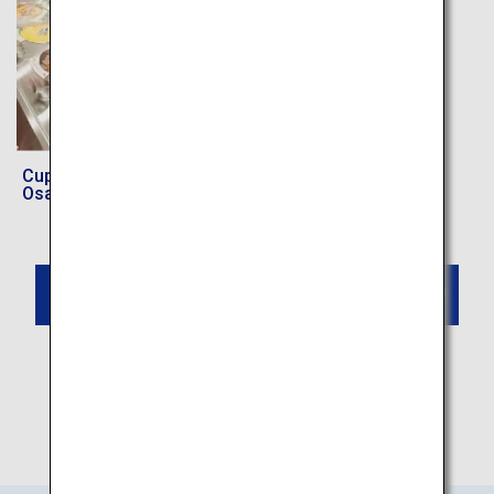
Edo Wonderland
Nikko Edomura
Cupnoodles Museum
Osaka Ikeda
Buchen Sie ein Ninja-Erlebnis