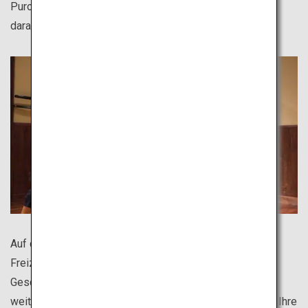
Puroland und Studio Ghibli, die Charaktere freuen sich
darauf, dich in ihrer Welt willkommen zu heißen.
Auf der Suche nach einem einzigartigen japanischen
Freizeitpark? Besuchen Sie Freizeitparks, in denen die
Geschichte von Samurais und Ninjas wieder auflebt! Ein
weiteres Highlight ist das Cup Noodle Museum, wo Sie Ihre