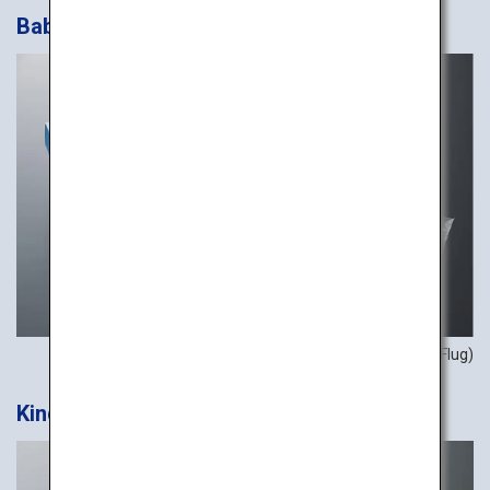
Babymahlzeit (BBML)
Beispiel-Mahlzeit (internationaler Flug)
Kindermahlzeit (CHML)