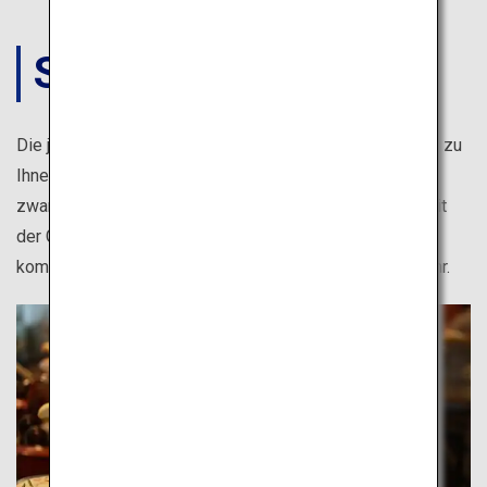
SPEISEN
Die japanische Küche ist sehr vielfältig. Wählen Sie was zu
Ihnen passt: von gehobenen Restaurants bis hin zu
zwanglosen japanischen Lokalen, Vormittagsmärkten mit
der Gelegenheit mit Einheimischen ins Gespräch zu
kommen, Obstpflücken auf Bauernhöfen und vielem mehr.