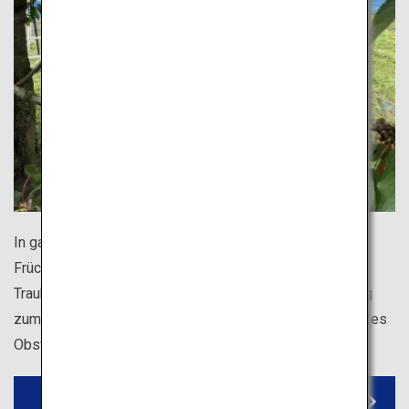
In ganz Japan werden in jeder Jahreszeit verschiedene
Früchte geerntet, darunter Kirschen, Erdbeeren, Äpfel,
Trauben und Pfirsiche. Melden Sie sich für einen Ausflug
zum Selberpflücken an und genießen Sie frisch geerntetes
Obst.
Nakano-Obstplantagen