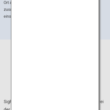
Ort an dem Menschen, Tiere und Natur dankbar
zusammenkommen. Genießen Sie Gourmet-Speisen,
einschließlich frischer Milch und Barbecue.
EINFACH
ENTSPANNEND
Sightseeing-Züge und Busrundreisen sind nur zwei
der vielen Möglichkeiten, die Familienreise sicher