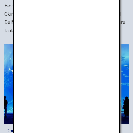
Besuchen Sie das faszinierende, riesige Becken im
Okinawa-Churaumi-Aquarium, die aufregenden Orca- und
Delfinshows in der Kamogawa Sea World und viele andere
fantastische Aquarien in ganz Japan.
Churaumi-Aquarium in Okinawa