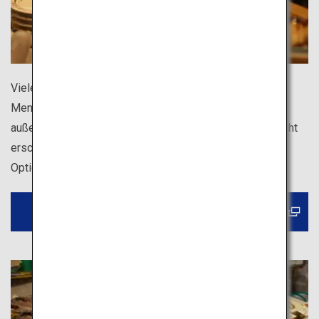
Viele Sushi-Bars in ganz Japan bieten kinderfreundliche
Menüs, Unterhaltung und sogar verschiedene Gerichte
außer Sushi. Eine große Bestellung kann immer noch recht
erschwinglich sein, daher ist sie auch eine großartige
Option für Familien mit Kindern.
Erfahren Sie mehr über Sushi