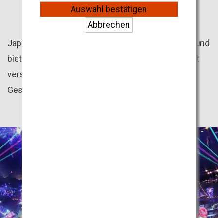
Auswahl bestätigen
PARKS
Abbrechen
Japan ist ein Paradies für Fans von Freizeitparks und
bietet eine Vielzahl familienfreundlicher Parks mit
verschiedenen Themen wie Anime, Natur und
Geschichte an.