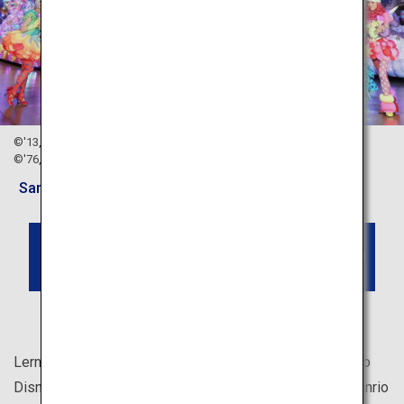
©'13,'20 SANRIO S/D・G
©'76,'90,'96,'99,'01,'10,'20 SANRIO APPROVAL No.P1101077
Sanrio Puroland
(Auf Englisch) Buchen Sie ein Ticket
für Freizeitparks in Tokio
Lerne deine Lieblingsfigur persönlich kennen! Von Tokyo
Disneyland® bis hin zu den Universal Studios Japan, Sanrio