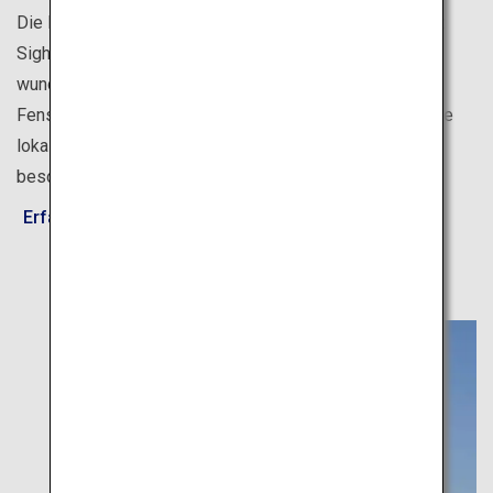
Die Reise zwischen den Sehenswürdigkeiten macht mit
Sightseeing-Zügen noch mehr Spaß. Neben der
wunderschönen Landschaft, die Sie durch die großen
Fenster bewundern können, erwarten Sie verschiedenste
lokale Köstlichkeiten für Feinschmecker und eine ganz
besondere Inneneinrichtung.
Erfahren Sie mehr über „Design & Story Trains"