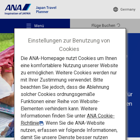
Germany
Flüge Buchen
Menü
Einstellungen zur Benutzung von
Cookies
Maßgeschneiderte Ausflüge
Die ANA-Homepage nutzt Cookies um Ihnen
Families
eine komfortablere Nutzung unserer Website
zu ermöglichen. Weitere Cookies werden nur
Empfohlene Orte
mit Ihrer Zustimmung verwendet. Bitte
Planen Sie eine
beachten Sie jedoch, dass die Ablehnung
unvergessliche Reise für
solcher Cookies ordnungsgemäße
Reiseideen
Funktionen einer Reihe von Website-
Familienmitglieder jeden
Elementen verhindern kann. Weitere
Alters
Informationen finden Sie unter
ANA Cookie-
Reiseziele
Richtlinie
. Wenn Sie die ANA-Website
nutzen, erfassen wir folgende Informationen,
damit Sie unsere Dienste besser nutzen