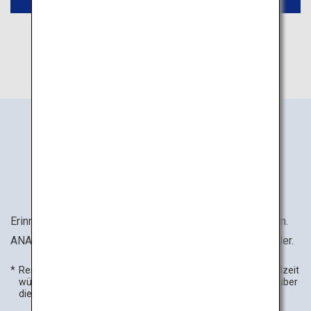
Bordmahlzeiten
für
Kinder
Erinnerungen an eine Reise beginnen mit Bordmahlzeiten.
ANA bietet Mahlzeiten speziell für Babies und Kleinkinder.
Reservierung erforderlich. Wenn Sie eine spezielle Bordmahlzeit
wünschen, stellen Sie bitte innerhalb der notwendigen Frist über
die entsprechenden Wege eine Anfrage.