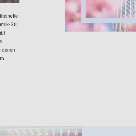
itionelle
mik-Stil,
ibt
e
i denen
rn