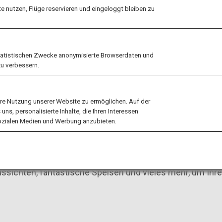
Erleben S
 nutzen, Flüge reservieren und eingeloggt bleiben zu
Freunden 
tatistischen Zwecke anonymisierte Browserdaten und
zu verbessern.
ere Nutzung unserer Website zu ermöglichen. Auf der
ns, personalisierte Inhalte, die Ihren Interessen
sozialen Medien und Werbung anzubieten.
von einer Reise nach Japan
 Aussichten, fantastische Speisen und vieles mehr, um Ihr