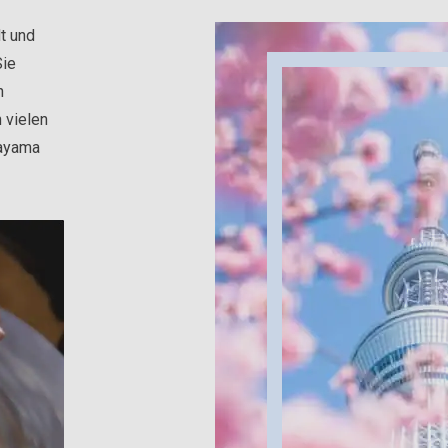
t und
Sie
n
 vielen
kayama