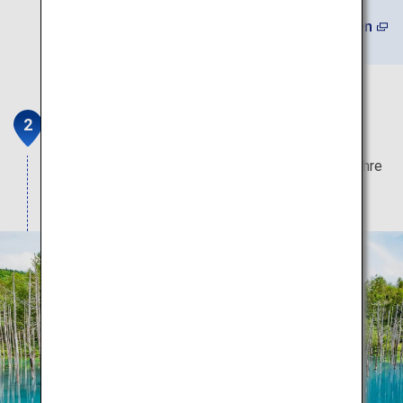
(Auf Englisch) Mehr erfahren
Shirogane Blue Pond
Licht- und Sonnenstrahlen geben dieser Lagune ihre
unverwechselbare blaue Farbe.