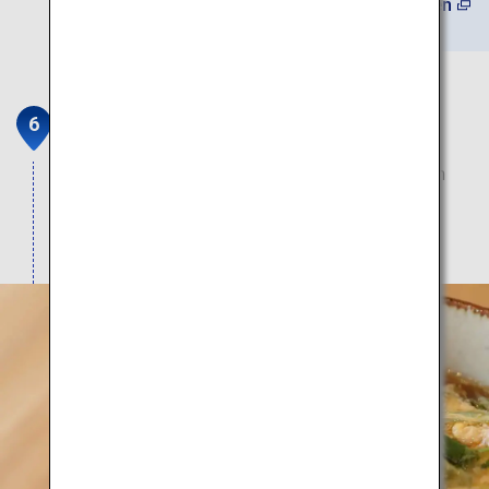
(Auf Englisch) Mehr erfahren
Selbstgemachte Soba Kanade
Genießen Sie Soba-Nudeln aus steingemahlenem
Buchweizen, für die die natürlichen Schätze der
nördlichen Insel Hokkaido verwendet werden.