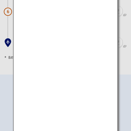
Selbstgemachte Soba Kanade
6
ca. 45 Minuten mit dem Auto
Flughafen Okhotsk Monbetsu
Bitte orientieren Sie sich an den Reisezeiten
So kommen Sie hin