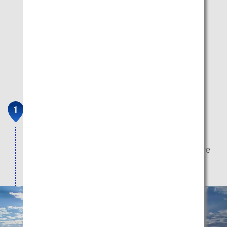
Unkai-Terrassen (Hoshino
Resorts TOMAMU)
Ein Wolkenmeer, geschaffen durch die wunderbare
Magie der Natur.