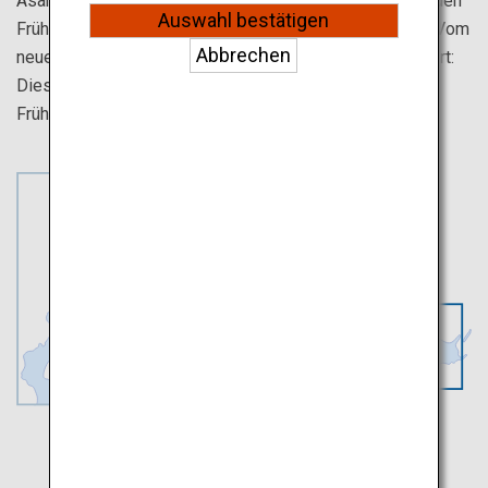
Asahidake, wo bis Juni Schnee liegt, und genießen Sie den
Auswahl bestätigen
Frühling mit üppigen Teppichen aus rosa Moosblumen. Vom
Abbrechen
neuen Chitose Airport bis zum Okhotsk Monbetsu Airport:
Diese Reiseroute empfehlen wir für einen
Frühsommerausflug durch Hokkaido.
Monbetsu
Furano / Biei