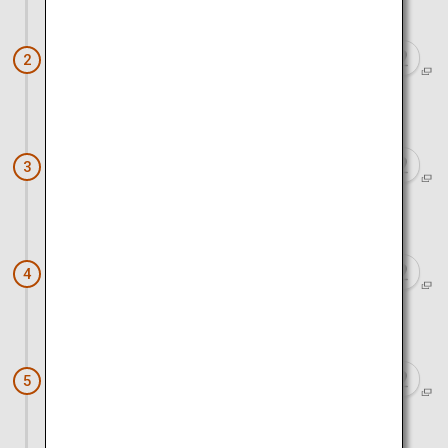
ca. 1 Stunden 50 Minuten mit dem Auto
Shirogane Blue Pond
2
ca. 20 Minuten mit dem Auto
Shikisai-no-Oka (Biei-cho)
3
ca. 1 Stunde mit dem Auto
Asahidake
4
ca. 2 Stunden 20 Minuten mit dem Auto
Shibazakura Takinoue Park
5
ca. 1 Stunden 20 Minuten mit dem Auto