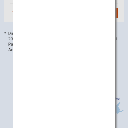
Täglich
1
Flug
Suchen
Die Flugfrequenzangaben beziehen sich auf den 1. Januar
2020. Die Inlandsflugfrequenz umfasst Codeshare-Flüge mit
Partnerfluggesellschaften und kann ohne vorherige
Ankündigung geändert werden.