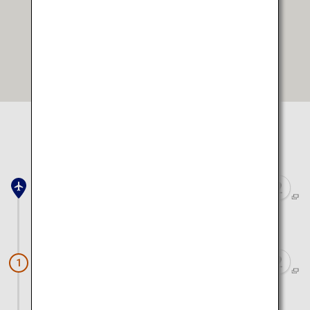
In Google Maps öffnen
Standort wählen, um diesen auf der Karte anzuzeigen
Flughafen Neu-Chitose
ca. 1 Stunden 40 Minuten mit dem Auto
Unkai-Terrassen (Hoshino Resorts
1
TOMAMU)