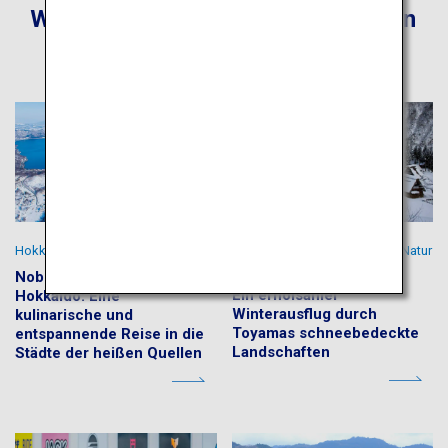
Weitere empfohlene Reiserouten
Hokkaidos weitläufige Natur
Spüren Sie die Schönheit der Natur
in Toyama
Noboribetsu und Toya in
Ein erholsamer
Hokkaido: Eine
Winterausflug durch
kulinarische und
Toyamas schneebedeckte
entspannende Reise in die
Landschaften
Städte der heißen Quellen