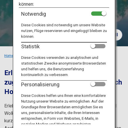
Reiseinformationen
können:
Notwendig
ANA Services
Diese Cookies sind notwendig um unsere Website
nutzen, Flüge reservieren und eingeloggt bleiben zu
können.
Schließen
Statistik
Home
Empfohlene Orte
Frühsommerausflug in Hokkaido
Diese Cookies verwenden zu analytischen und
statistischen Zwecke anonymisierte Browserdaten
und helfen uns, die Benutzererfahrung
Erleben Sie Winter und Frühling
kontinuierlich zu verbessern.
zugleich!
Eine traumhafte Reise durch
Personalisierung
Hokkaido.
Diese Cookies helfen uns Ihnen eine komfortablere
Nutzung unserer Website zu ermöglichen. Auf der
Erleben Sie das wunderbare Schauspiel von Himmel und
Grundlage Ihrer Browserdaten ermöglichen Sie es
uns, personalisierte Inhalte, die Ihren Interessen
Wolken auf den Unkai-Terrassen, die jedes Jahr nur für
entsprechen, in Form von Websites, E-Mails, in
kurze Zeit geöffnet sind. Erfreuen Sie sich am Winter in
sozialen Medien und Werbung anzubieten.