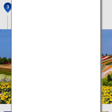
Shikisai-no-Oka (Biei-cho)
Blumenfelder wie aufregende Farbexplosionen.