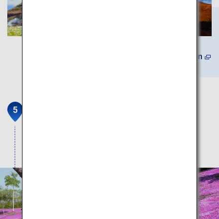
(Auf Englisch) Mehr erfahren
Shibazakura Takinoue Park
Berghänge wie strahlend rosa angemalt mit
Milliarden Moosblüten.