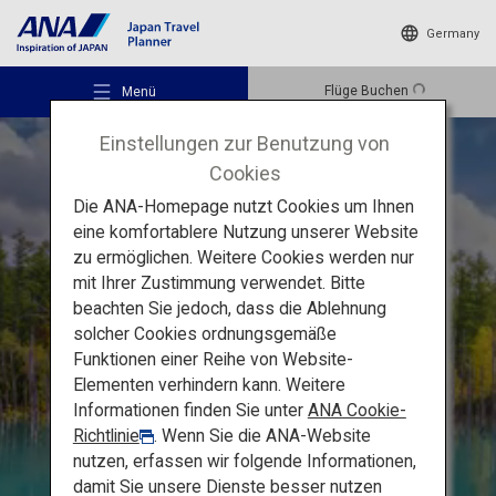
Germany
Flüge Buchen
Menü
Einstellungen zur Benutzung von
Cookies
Die ANA-Homepage nutzt Cookies um Ihnen
eine komfortablere Nutzung unserer Website
zu ermöglichen. Weitere Cookies werden nur
Empfohlene Orte
mit Ihrer Zustimmung verwendet. Bitte
Frühsommerausflug in Hokkaido
beachten Sie jedoch, dass die Ablehnung
solcher Cookies ordnungsgemäße
Reiseideen
Majestätische Natur und
Funktionen einer Reihe von Website-
Elementen verhindern kann. Weitere
Polster-Phlox auf dem
Informationen finden Sie unter
ANA Cookie-
Reiseziele
verschneiten Asahidake
Richtlinie
. Wenn Sie die ANA-Website
nutzen, erfassen wir folgende Informationen,
damit Sie unsere Dienste besser nutzen