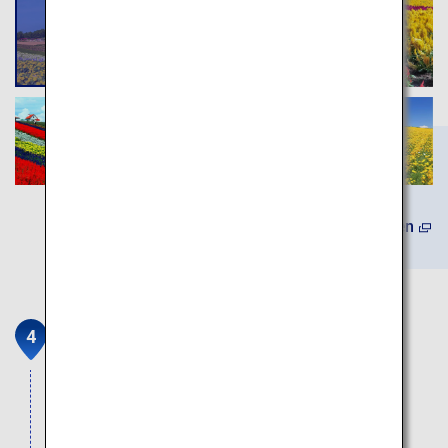
(Auf Englisch) Mehr erfahren
Asahidake
Der höchste Berg in Hokkaido und einer der
schönsten 100 Berge Japans.