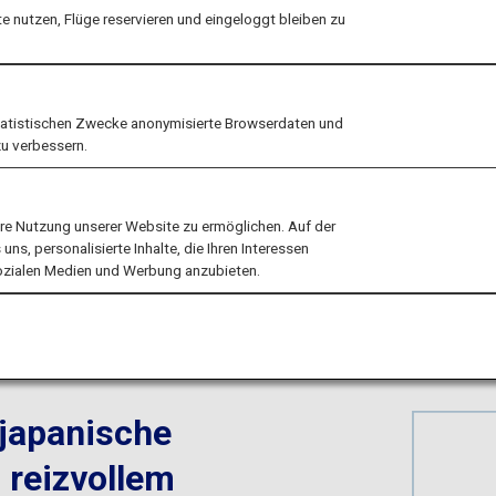
 Toyamas schneebe
 nutzen, Flüge reservieren und eingeloggt bleiben zu
Landschaften
tatistischen Zwecke anonymisierte Browserdaten und
zu verbessern.
ere Nutzung unserer Website zu ermöglichen. Auf der
ns, personalisierte Inhalte, die Ihren Interessen
sozialen Medien und Werbung anzubieten.
 Toyama
 japanische
 reizvollem