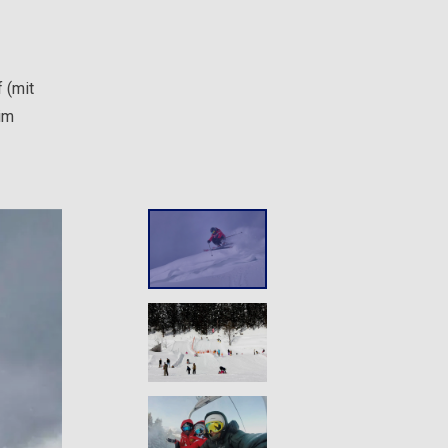
 (mit
 im