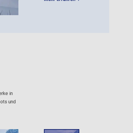
rke in
oots und