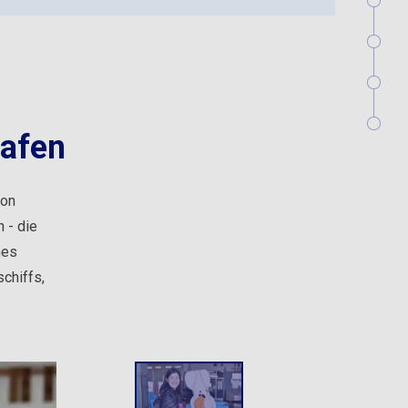
hafen
ion
 - die
nes
chiffs,