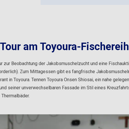
Tour am Toyoura-Fischerei
ur zur Beobachtung der Jakobsmuschelzucht und eine Fischaukt
orderlich). Zum Mittagessen gibt es fangfrische Jakobsmuscheln
rant in Toyoura. Tennen Toyoura Onsen Shiosai, ein nahe gelege
 und seiner unverwechselbaren Fassade im Stil eines Kreuzfahrts
ie Thermalbäder.