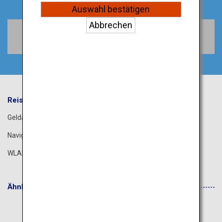
Auswahl bestätigen
Abbrechen
Flüge Buchen
Reiseinformationen
ANA Services
Geldautomaten
Flughafenführer
Navigations-App
Die ANA Experience
WLAN
ANA Lounge-Service
Ähnliche Webseiten