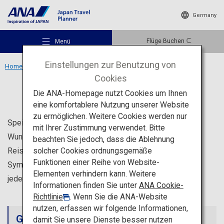
Germany
Flüge Buchen
Menü
Einstellungen zur Benutzung von
Home
Wunschliste
Cookies
Wunschliste
Die ANA-Homepage nutzt Cookies um Ihnen
eine komfortablere Nutzung unserer Website
zu ermöglichen. Weitere Cookies werden nur
Empfohlene Orte
Speichern Sie beliebte Sehenswürdigkeiten auf Ihrer
mit Ihrer Zustimmung verwendet. Bitte
Wunschliste. Klicken Sie dafür auf den Seiten des
beachten Sie jedoch, dass die Ablehnung
solcher Cookies ordnungsgemäße
Reiseziels oder der Touristenorte auf das Ordensband-
Reiseideen
Funktionen einer Reihe von Website-
Symbol. Prüfen und bearbeiten Sie Ihre Wunschliste
Elementen verhindern kann. Weitere
jederzeit, um Ihre perfekte Reise zu planen.
Informationen finden Sie unter
ANA Cookie-
Reiseziele
Richtlinie
. Wenn Sie die ANA-Website
nutzen, erfassen wir folgende Informationen,
Gespeicherte Sehenswürdigkeiten-Liste
damit Sie unsere Dienste besser nutzen