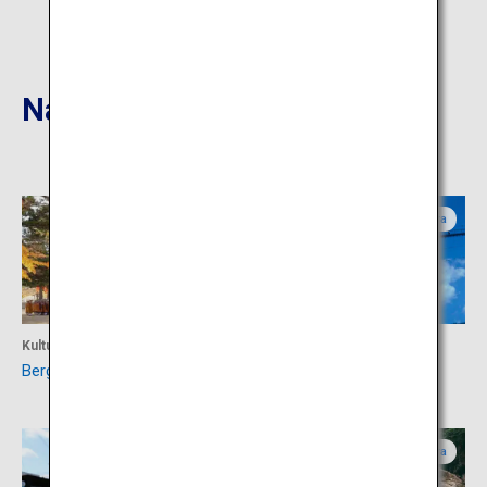
Nahgelegene Reiseziele
Wakayama
Nara
Kultur
Kultur
Berg Koya
Tanize-Hängebrücke
Wakayama
Nara