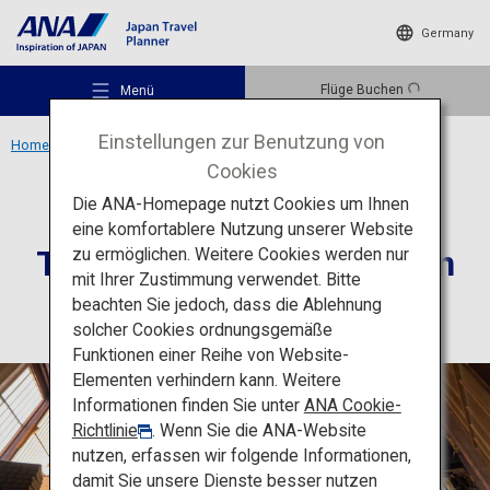
Germany
Flüge Buchen
Menü
Einstellungen zur Benutzung von
Home
Region Kansai
Tempelzimmer in Koyasan
Cookies
Die ANA-Homepage nutzt Cookies um Ihnen
Erlebnisse
Wakayama
eine komfortablere Nutzung unserer Website
Tempelzimmer in Koyasan
zu ermöglichen. Weitere Cookies werden nur
Empfohlene Orte
mit Ihrer Zustimmung verwendet. Bitte
beachten Sie jedoch, dass die Ablehnung
solcher Cookies ordnungsgemäße
Reiseideen
Funktionen einer Reihe von Website-
Elementen verhindern kann. Weitere
Informationen finden Sie unter
ANA Cookie-
Reiseziele
Richtlinie
. Wenn Sie die ANA-Website
nutzen, erfassen wir folgende Informationen,
damit Sie unsere Dienste besser nutzen