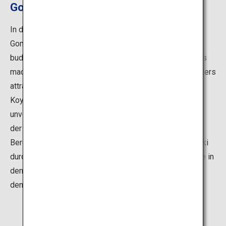
Gongyo-Liturgie
In den Tempelunterkünften findet jeden Morgen eine
Gongyo-Liturgie statt. Die Teilnahme an der Rezitation
buddhistischer Sutren und der Anbetung des Heiligtums
macht den Aufenthalt in einer Tempelunterkunft besonders
attraktiv. Erleben Sie den Beginn des neuen Tages auf
Koyasan, während Sie dem Shomyo lauschen, dem
unverwechselbaren Gesang buddhistischer Sutren, und
der Rezitation von Sutren in der klaren Morgenluft des
Berges. Einige Tempelunterkünfte führen auch Gomadaki
durch, ein Feuerritual der Shingon-Schule, das die Seele in
den Bann schlägt und reinigt, während die Flammen vor
den Augen aufsteigen.