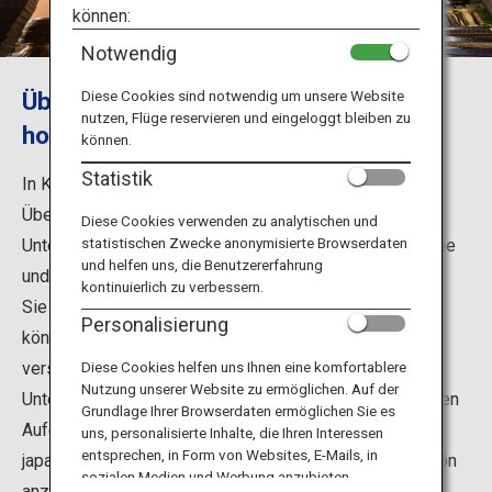
Reiseinformationen
können:
Notwendig
ANA Services
Übernachtungen auf heiligem Boden
Diese Cookies sind notwendig um unsere Website
nutzen, Flüge reservieren und eingeloggt bleiben zu
hoch über Koyasan
können.
Schließen
Statistik
In Koyasan gibt es heute 117 Tempel, von denen 52
Übernachtungen anbieten. Ursprünglich dienten diese
Diese Cookies verwenden zu analytischen und
statistischen Zwecke anonymisierte Browserdaten
Unterkünfte als Übernachtungsmöglichkeiten für Mönche
und helfen uns, die Benutzererfahrung
und Gläubige, die den Tempel besuchten. Heute stehen
kontinuierlich zu verbessern.
Sie auch Touristen offen. Während Ihres Aufenthalts
Personalisierung
können Sie an Meditationsübungen, Liturgien und
verschiedenen Veranstaltungen teilnehmen, die diese
Diese Cookies helfen uns Ihnen eine komfortablere
Nutzung unserer Website zu ermöglichen. Auf der
Unterkünfte anbieten. Genießen Sie einen entspannenden
Grundlage Ihrer Browserdaten ermöglichen Sie es
Aufenthalt in diesen ruhigen Tempeln – viele davon mit
uns, personalisierte Inhalte, die Ihren Interessen
entsprechen, in Form von Websites, E-Mails, in
japanischen Gärten, die zu jeder Jahreszeit wunderschön
sozialen Medien und Werbung anzubieten.
anzusehen sind.