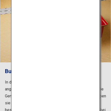
Buddhistische Küche genießen
In den Tempelunterkünften wird buddhistische Küche
angeboten. Die Gerichte werden mit veganen Zutaten wie
Gemüse und Getreide zubereitet. In jeder Unterkunft haben
sie einen eigenen Geschmack und werden auf ganz
besondere Art präsentiert, von traditionellen Gerichten, bei