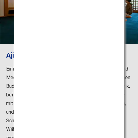
Ajikan-Meditationsübungen
Einige Tempelunterkünfte bieten Ajikan an, die Atem- und
Meditationsmethode der Shingon-Schule des japanischen
Buddhismus. Dies ist die ultimative Entspannungstechnik,
bei der Sie zunächst Ihre Hände reinigen, indem Sie sie
mit einem „Zuko“ genannten Räucherstäbchen einreiben,
und dann in einem Raum meditieren, in dem eine
Schriftrolle mit dem Sanskrit-Buchstaben „a“ hängt.
Während Sie den Anweisungen des Mönchs lauschen,
sich auf Ihre Haltung konzentrieren und Ihre Atmung