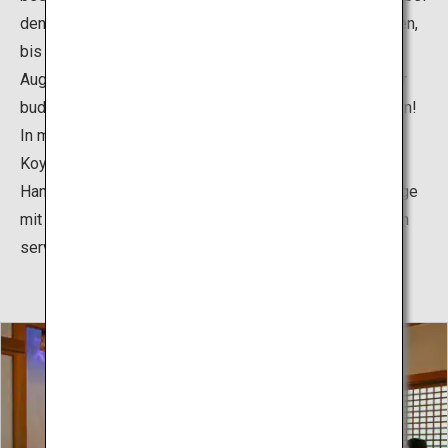
denen die natürlichen Aromen der Zutaten betont werden,
bis hin zu raffinierten Menüs, die auch ein Fest für die
Augen sind. Sesamtofu ist ein beliebter Bestandteil der
buddhistischen Küche in Koyasan – unbedingt probieren!
In manchen Tempelunterkünften gibt es auch Sake (in
Koyasan als Hannya-tou bezeichnet) und Bier (Mugi-
Hannya). Einige Unterkünfte bieten zudem Tagesausflüge
mit Mittagessen an, und viele Restaurants in der Region
servieren buddhistische Gerichte.