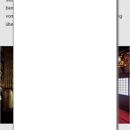
beruhigen, spüren Sie, dass Ihr Geist klar wird, Abstand
vom Alltag gewinnt und in einen Zustand der Entspannung
übergeht.