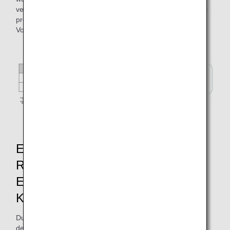
verkürzt, wodurch die CO2-Emissionen um rund 93 Tonnen
pro Jahr reduziert werden konnten. Dies entspricht dem
Volumen von etwa 93 25 Meter langen Schwimmbädern.
Es geht nicht ausschließlich um die
Reduzierung der CO2-Emissionen!
Es bestehen auch Vorteile für die
Kunden.
Durch die selbstständige Abfahrt muss der Schlepper nach
dem Zurückschieben nicht mehr vom Flugzeug getrennt