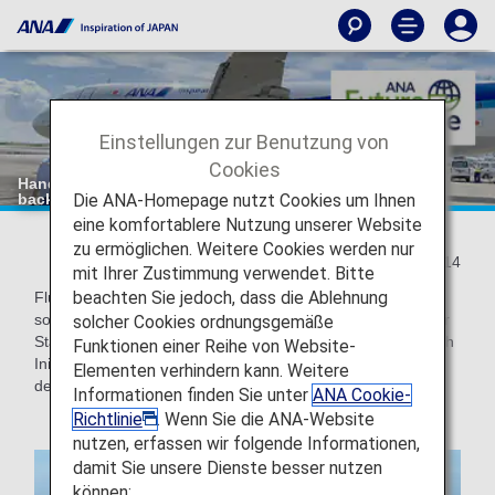
Einstellungen zur Benutzung von
Cookies
Handeln für "null" CO2-Emissionen: Abflug ohne "push
Die ANA-Homepage nutzt Cookies um Ihnen
back" des Flugzeugs!
eine komfortablere Nutzung unserer Website
zu ermöglichen. Weitere Cookies werden nur
2021/09/14
mit Ihrer Zustimmung verwendet. Bitte
beachten Sie jedoch, dass die Ablehnung
Flugzeugmotoren werden nicht nur während des Fluges,
sondern auch während des Bodenverkehrs vom Vorfeld zur
solcher Cookies ordnungsgemäße
Start- und Landebahn eingesetzt. Die ANA Group setzt auch
Funktionen einer Reihe von Website-
Initiativen zur Reduzierung der CO2-Emissionen während
Elementen verhindern kann. Weitere
des Bodenverkehrs um.
Informationen finden Sie unter
ANA Cookie-
Richtlinie
. Wenn Sie die ANA-Website
nutzen, erfassen wir folgende Informationen,
damit Sie unsere Dienste besser nutzen
können: