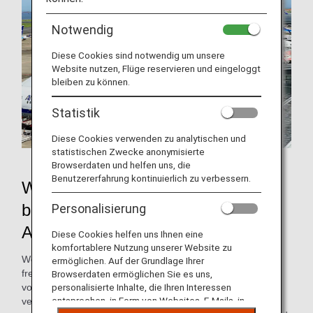
Notwendig
Diese Cookies sind notwendig um unsere
Website nutzen, Flüge reservieren und eingeloggt
bleiben zu können.
Statistik
Diese Cookies verwenden zu analytischen und
statistischen Zwecke anonymisierte
Browserdaten und helfen uns, die
Benutzererfahrung kontinuierlich zu verbessern.
Worum handelt es sich beim „push
back“, das Flugzeuge vor dem
Personalisierung
Abflug ausführen?
Diese Cookies helfen uns Ihnen eine
komfortablere Nutzung unserer Website zu
Wenn ein Flugzeug vom Kontrollturm zum Abflug
ermöglichen. Auf der Grundlage Ihrer
freigegeben wird, schiebt ein Schlepper, der mit den
Browserdaten ermöglichen Sie es uns,
vorderen Stützen (auch als „Bugfahrwerk“ bezeichnet)
personalisierte Inhalte, die Ihren Interessen
entsprechen, in Form von Websites, E-Mails, in
verbunden ist, das Flugzeug nach hinten auf eine Position,