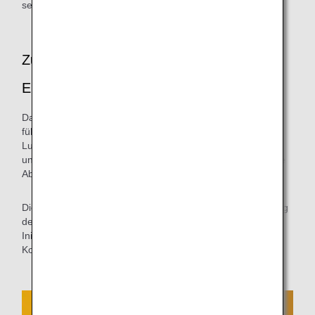
selbstständigen Abflug geeignet sind.
Zur weiteren Reduzierung der CO2-
Emissionen.
Da die Verkürzung der Fahrzeit zu einer CO2-Reduzierung
führt, werden wir weiterhin mit der japanischen
Luftfahrtbehörde zusammenarbeiten, um Vorfelder zu
untersuchen und zu koordinieren, bei denen selbstständige
Abflüge möglich sind.
Die ANA Group wird kontinuierlich zur weiteren Reduzierung
der CO2-Emissionen beitragen, indem proaktiv neue
Initiativen entwickelt werden, die nicht an traditionelle
Konzepte gebunden sind.