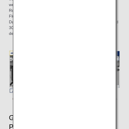
werden. Dadurch wird die Zeit, die der Schlepper auf der
Rollbahn benötigt, verringert und die Durchfahrt anderer
Flugzeuge wird nicht blockiert.
Darüber hinaus kann die Startdauer um etwa 2 Minuten und
30 Sekunden verkürzt werden, was zu einer Verbesserung
der pünktlichen Ankunft anderer Flugzeuge beiträgt.
Gespräch mit der verantwortlichen
Person