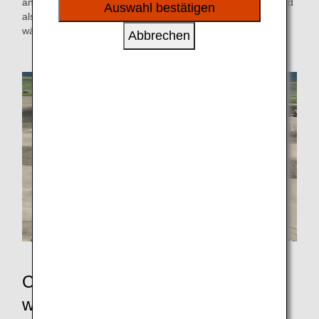
sozialen Medien und Werbung anzubieten.
an dem es sicher mit dem Vortrieb beginnen kann. Dies wird
Auswahl bestätigen
als „push back“ bezeichnet, und der Pilot startet den Motor
während dieses Vorgangs.
Abbrechen
CO2-Emissionen können verringert
werden indem das Vorfeld ohne