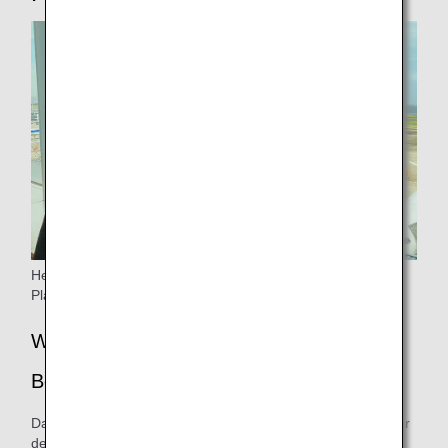
Herr Tanii aus der Abteilung Operation Management &
Planning, ANA AIRPORT SERVICES CO., LTD
Warum haben Sie diese Initiative in
Betracht gezogen?
Das zu koordinierende Vorfeld war diesmal ein Hindernis für
den pünktlichen Betrieb, denn wenn sich die Abflüge mit