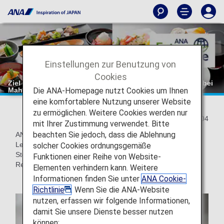
Einstellungen zur Benutzung von
Cookies
Ziel der Reduzierung der „Lebensmittelverschwendung“ bei
Die ANA-Homepage nutzt Cookies um Ihnen
Mahlzeiten an Bord
eine komfortablere Nutzung unserer Website
zu ermöglichen. Weitere Cookies werden nur
2021/08/04
mit Ihrer Zustimmung verwendet. Bitte
beachten Sie jedoch, dass die Ablehnung
ANA verfolgt verschiedene Ansätze um
Lebensmittelverschwendung zu reduzieren, darunter die
solcher Cookies ordnungsgemäße
Steuerung der Anzahl der Mahlzeiten an Bord und das
Funktionen einer Reihe von Website-
Recycling von Kochabfällen.
Elementen verhindern kann. Weitere
Informationen finden Sie unter
ANA Cookie-
Richtlinie
. Wenn Sie die ANA-Website
nutzen, erfassen wir folgende Informationen,
damit Sie unsere Dienste besser nutzen
können: