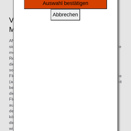
sozialen Medien und Werbung anzubieten.
Auswahl bestätigen
Abbrechen
Verringerte Verschwendung von
Mahlzeiten an Bord
ANA unternimmt verschiedene Anstrengungen, um
sicherzustellen, dass die Mahlzeiten an Bord so abfallfrei wie
möglich sind. Insbesondere prüfen wir die Anzahl der
Reservierungen bis kurz vor der Abflugzeit und bestimmen
die Anzahl der Mahlzeiten an Bord, die verladen werden
sollen, soweit dies keinen Einfluss auf den pünktlichen
Flugbetrieb hat. Durch diese Bemühungen liegt die Abfallrate
(auf Wertbasis) von Mahlzeiten an Bord und Lounges derzeit
bei ca. 4,6 % (für das Geschäftsjahr 2019), und wir planen
diese in Zukunft weiter zu reduzieren. Für internationale
Flüge der First Class und Business Class bieten wir
außerdem den Vorbestellservice für Mahlzeiten (*1) an, mit
dem Passagiere vor dem Boarding das Menü auswählen
können, das ihnen an Bord serviert werden soll. Wenn wir
die Wünsche unserer Kunden im Voraus erfragen, können
wir die Mahlzeit Ihrer Wahl bereitstellen und damit auch die