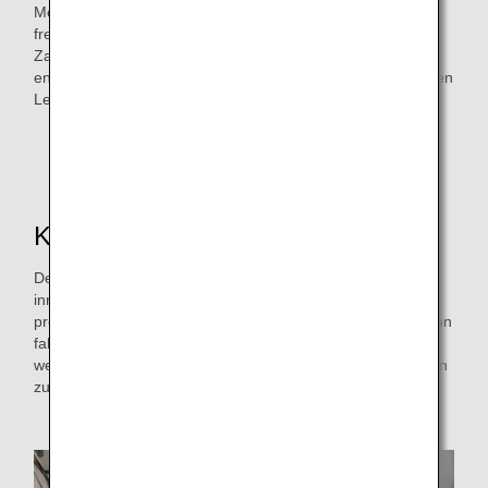
Menge einiger
freier Menüelemente an Bord reduzieren. Dies senkt die
Zahl der Speisen an Bord, die nicht serviert werden und
entsorgt werden müssen und trägt damit zu einer geringeren
Lebensmittelverschwendung bei.
*1.
Ausschließlich einiger Routen (Informationen zur
Route finden Sie auf der Website)
Kochabfälle recyceln
Der ANA Catering Service, der Mahlzeiten an Bord für
innerjapanische und internationale ANA-Flüge ex Japan
produziert verfolgt eine ähnliche Initiative. Bei der Produktion
fallen jährlich etwa 248 Tonnen Müll an; 28 Tonnen Öl
werden während des Kochprozesses genutzt. Diese werden
zu 100 % recycelt.