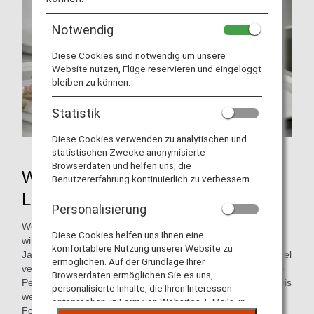
Notwendig
Diese Cookies sind notwendig um unsere
Website nutzen, Flüge reservieren und eingeloggt
bleiben zu können.
Statistik
Diese Cookies verwenden zu analytischen und
statistischen Zwecke anonymisierte
Browserdaten und helfen uns, die
Was ist
Benutzererfahrung kontinuierlich zu verbessern.
Lebensmittelverschwendung?
Personalisierung
Werden Lebensmittel, die noch essbar sind weggeworfen,
Diese Cookies helfen uns Ihnen eine
wird dies als Lebensmittelverschwendung bezeichnet. In
komfortablere Nutzung unserer Website zu
Japan werden jährlich ca. 6 Millionen Tonnen Nahrungsmittel
ermöglichen. Auf der Grundlage Ihrer
verschwendet (Schätzung für das Geschäftsjahr 2018). Pro
Browserdaten ermöglichen Sie es uns,
Person werfen wir täglich das Äquivalent einer Schüssel Reis
personalisierte Inhalte, die Ihren Interessen
weg. (Siehe Website des Ministeriums für Land-,
entsprechen, in Form von Websites, E-Mails, in
Forstwirtschaft und Fischerei)