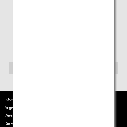
Zurück zu "Artikel nach Kategorie durchsuchen"
Informationen zu ANA
Angebote und Ankündigungen
Wohin wir reisen
Die ANA Experience