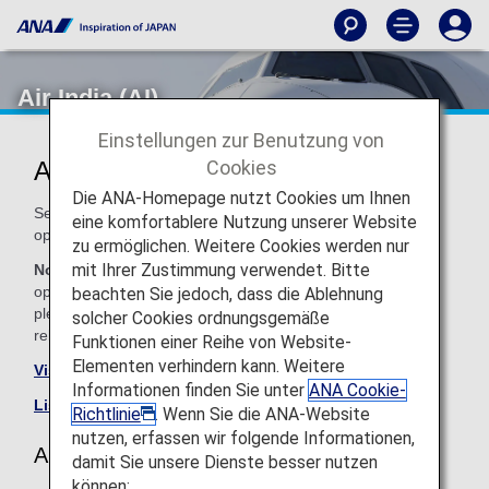
Air India (AI)
Einstellungen zur Benutzung von
Cookies
Air India Codeshare Information
Die ANA-Homepage nutzt Cookies um Ihnen
Services for codeshare flights with ANA are provided by the
eine komfortablere Nutzung unserer Website
operating carrier as shown below.
zu ermöglichen. Weitere Cookies werden nur
mit Ihrer Zustimmung verwendet. Bitte
Note:
In most cases, the terms and conditions of the
operating carrier apply to codeshare flights. For details,
beachten Sie jedoch, dass die Ablehnung
please inquire at the time of the reservation or contact the
solcher Cookies ordnungsgemäße
relevant operating airline directly.
Funktionen einer Reihe von Website-
Elementen verhindern kann. Weitere
Visit the Air India site
.
Informationen finden Sie unter
ANA Cookie-
List of Codeshare Flights
.
Richtlinie
. Wenn Sie die ANA-Website
nutzen, erfassen wir folgende Informationen,
Air India (AI) Flight Information
damit Sie unsere Dienste besser nutzen
können: