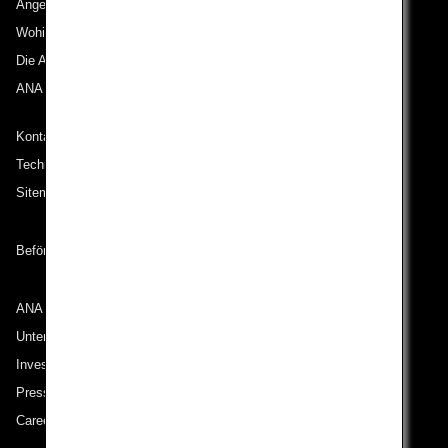
Angebote und Ankündigungen
Wohin wir reisen
Die ANA Experience
ANA Mileage Club
Kontakt zu ANA
Technische Hilfe (Barrierefreiheit)
Sitemap
Beförderungsbedingungen
ANA Group
Unternehmen der ANA Group
Investor Relations
Pressemeldungen
Careers (English Only)