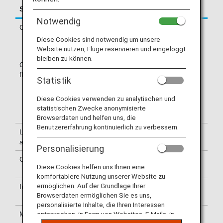
Service
Description
Notwendig
Check-in
Check-in at the Air India (AI) counter.
Please check the departure terminals
Diese Cookies sind notwendig um unsere
shown on your e-Ticket.
Website nutzen, Flüge reservieren und eingeloggt
bleiben zu können.
Confirmation of
The flight number of Air India (AI) is
flight number
printed on the boarding pass.
Statistik
Indications on the guideboard in the
airport are given with both NH flight
Diese Cookies verwenden zu analytischen und
number and AI flight number or only
statistischen Zwecke anonymisierte
with AI flight number.
Browserdaten und helfen uns, die
Benutzererfahrung kontinuierlich zu verbessern.
Lounge
For use of lounges, please refer to
availability
Lounge Information
.
Personalisierung
Cabin attendants
Cabin attendants of Air India are
Diese Cookies helfen uns Ihnen eine
onboard.
komfortablere Nutzung unserer Website zu
ermöglichen. Auf der Grundlage Ihrer
In-flight services
Service standards of Air India will
Browserdaten ermöglichen Sie es uns,
apply.
personalisierte Inhalte, die Ihren Interessen
Mileage
Earn miles for either
ANA Mileage
entsprechen, in Form von Websites, E-Mails, in