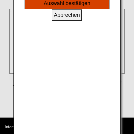
sozialen Medien und Werbung anzubieten.
Club
or the partner airline's program.
Auswahl bestätigen
Abbrechen
Informationen zu ANA