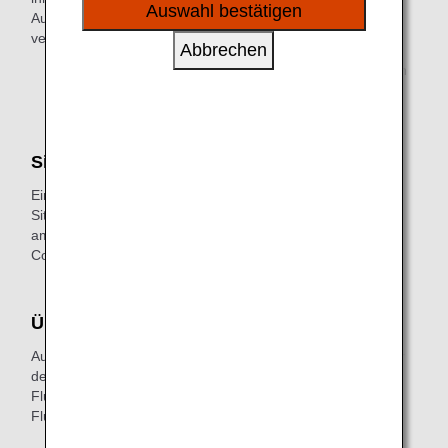
sozialen Medien und Werbung anzubieten.
Auswahl bestätigen
Automaten und Gepäckaufgabe-Automaten sind nicht
verfügbar.
Abbrechen
* Bei innerjapanischen Flügen ist der Check-in nicht an
einem ANA-Flughafenschalter möglich.
Sitzplatzreservierungen
Eine Vorab-Sitzplatzreservierung ist nicht möglich.
Sitzplatzreservierungen können für innerjapanische Flüge
am Abflugdatum am Flughafenschalter von Japan Air
Commuter durchgeführt werden.
Überprüfen der Flugnummer
Auf Ihrer Bordkarte ist möglicherweise nur die Flugnummer
der durchführenden Fluggesellschaft angegeben. Am
Flughafen werden sowohl die ANA- als auch die JAL-
Flugnummern angezeigt.