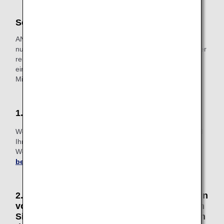
Services für Premium-Mitglieder
ANA Premium-Mitglieder können die folgenden Services
nutzen, wenn sie auf einem Flug mit einer ANA-Flugnummer
reisen. Um diese Services nutzen zu können, legen Sie
einem Mitarbeitenden bitte Ihre digitale Karte in der ANA
Mileage Club App oder Ihre Statuskarte vor.
1. Priority-Warteliste bei Reservierung
Wenn der gewünschte Flug vollständig ausgebucht ist, wird
Ihnen auf der Warteliste Priorität eingeräumt.
Weitere Informationen finden Sie unter
Priority-Warteliste
bei Reservierung
.
2. Zugang zu den Priority-Check-in-Schaltern
von Japan Airlines und den entsprechenden
Sicherheitskontrollen * Nur an Flughäfen, an