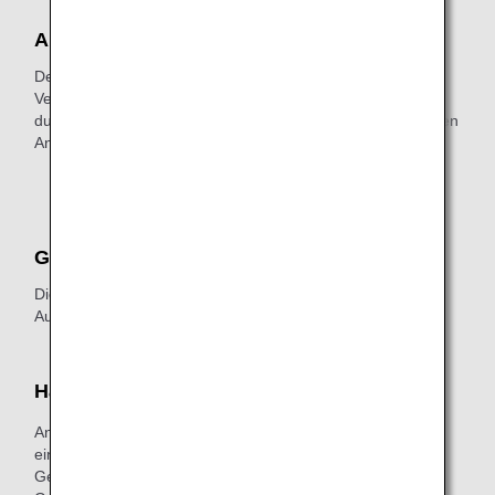
Anschlussflüge
Der Through Check-in (bei Anschlussflügen) ist nicht für
Verbindungen von/zu von Japan Air Commuter
durchgeführten Flügen verfügbar. Bitte checken Sie für Ihren
Anschlussflug am Flughafen ein.
* Nur Handgepäckaufbewahrung zulässig.
Gepäck
Die zulässige Freigepäckgrenze für Handgepäck und
Aufgabegepäck ist wie folgt:
Handgepäck
Anzahl Gegenstände: Maximal 2 Gepäckstücke,
einschließlich persönlicher Gegenstände
Gewicht: Maximal 10 kg