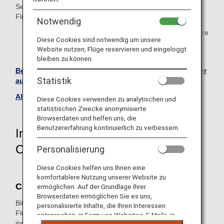
Services/Regeln von denen für von ANA durchgeführten
Flügen unterscheiden.
Notwendig
* Die Beförderungsbedingungen von ANA für Passagiere
Diese Cookies sind notwendig um unsere
und Gepäck gelten für alle Passagiere, die auf einem
Website nutzen, Flüge reservieren und eingeloggt
Flug mit einer ANA-Flugnummer reisen.
bleiben zu können.
Besuchen Sie die Website von Japan Air Commuter (nur
Statistik
auf Japanisch verfügbar).
Alle Partnerfluggesellschaften anzeigen
Diese Cookies verwenden zu analytischen und
statistischen Zwecke anonymisierte
Browserdaten und helfen uns, die
Benutzererfahrung kontinuierlich zu verbessern.
Informationen für von Japan Air
Commuter durchgeführte Flüge
Personalisierung
Diese Cookies helfen uns Ihnen eine
komfortablere Nutzung unserer Website zu
Check-in
ermöglichen. Auf der Grundlage Ihrer
Browserdaten ermöglichen Sie es uns,
Bitte führen Sie die erforderlichen Verfahren an einem
personalisierte Inhalte, die Ihren Interessen
Flughafenschalter von Japan Air Commuter für
entsprechen, in Form von Websites, E-Mails, in
innerjapanische Flüge durch. Online Check-in, Check-in-