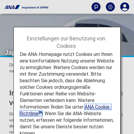
Einstellungen zur Benutzung von
Cookies
Japan Air Commuter (JAC)
Die ANA-Homepage nutzt Cookies um Ihnen
eine komfortablere Nutzung unserer Website
Die folgenden Informationen gelten für Flüge, die am oder
zu ermöglichen. Weitere Cookies werden nur
nach 19. Mai 2026 starten.
mit Ihrer Zustimmung verwendet. Bitte
beachten Sie jedoch, dass die Ablehnung
solcher Cookies ordnungsgemäße
Informationen zu Codeshare-Flügen
Funktionen einer Reihe von Website-
Elementen verhindern kann. Weitere
von Japan Air Commuter
Informationen finden Sie unter
ANA Cookie-
Richtlinie
. Wenn Sie die ANA-Website
Diese Flüge werden mit einem Flugzeug und der Besatzung
nutzen, erfassen wir folgende Informationen,
von Japan Air Commuter durchgeführt. Bitte bestätigen Sie
die folgenden Angaben, wenn Sie mit Japan Air Commuter
damit Sie unsere Dienste besser nutzen
reisen, da sich die Verfahren am Flughafen sowie die
können: