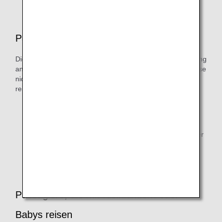
Passagiere mit Beeinträchtigungen
Die folgenden Passagiere sollten sich nach der Reservierung
an das
ANA Disability Desk
wenden (da sie möglicherweise
nicht auf von Japan Air Commuter durchgeführten Flügen
reisen dürfen).
Passagiere, die schwer erkrankt/verletzt sind,
Schwierigkeiten haben, alleine zu gehen, einen
elektrischen Rollstuhl benutzen, sehbehindert sind
(wenn sie vollständig blind sind und alleine reisen) oder
eine medizinische Sauerstoffflasche an Bord des
Flugzeugs mitbringen.
Passagiere, die mit Kleinkindern oder
Babys reisen