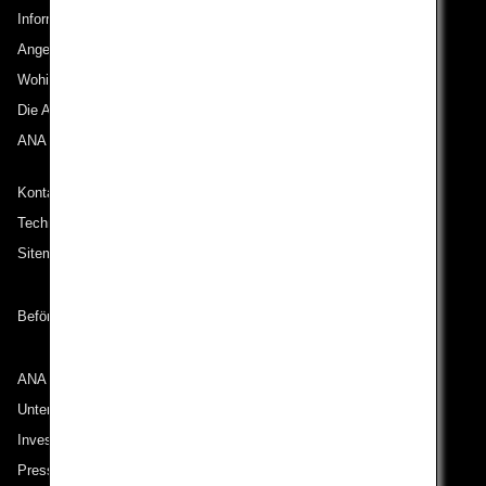
Informationen zu ANA
Angebote und Ankündigungen
Wohin wir reisen
Die ANA Experience
ANA Mileage Club
Kontakt zu ANA
Technische Hilfe (Barrierefreiheit)
Sitemap
Beförderungsbedingungen
ANA Group
Unternehmen der ANA Group
Investor Relations
Pressemeldungen