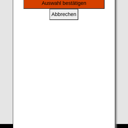
Flughafen sind sowohl mit der NH-
sozialen Medien und Werbung anzubieten.
Auswahl bestätigen
Flugnummer als auch mit der SC-
Flugnummer gekennzeichnet.
Abbrechen
Eventuell wird nur die SC-
Flugnummer aufgeführt.
Verfügbarkeit
Informationen zur Nutzung der
von Lounges
Lounges finden Sie in den
Lounge-
Informationen
.
Flugbegleiter
Es sind Flugbegleiter von Shandong
Airlines an Bord.
Bordservices
Es gelten die Servicestandards von
Shandong Airlines.
Meilen
Mit Flügen mit Shandong Airlines
(einschließlich Codeshare-Flüge)
können keine Meilen gesammelt
werden.