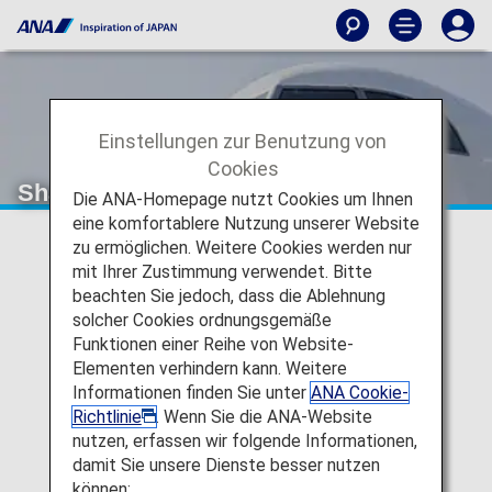
Einstellungen zur Benutzung von
Cookies
Shandong Airlines (SC)
Die ANA-Homepage nutzt Cookies um Ihnen
eine komfortablere Nutzung unserer Website
zu ermöglichen. Weitere Cookies werden nur
Codeshare-Informationen für
mit Ihrer Zustimmung verwendet. Bitte
beachten Sie jedoch, dass die Ablehnung
Shandong Airlines
solcher Cookies ordnungsgemäße
Funktionen einer Reihe von Website-
Services für von ANA durchgeführte Codeshare-Flüge
werden von der durchführenden Fluggesellschaft wie
Elementen verhindern kann. Weitere
nachfolgend angegeben erbracht.
Informationen finden Sie unter
ANA Cookie-
Richtlinie
. Wenn Sie die ANA-Website
Hinweis:
In den meisten Fällen gelten die
nutzen, erfassen wir folgende Informationen,
Geschäftsbedingungen der durchführenden
damit Sie unsere Dienste besser nutzen
Fluggesellschaft für Codeshare-Flüge. Weitere
können:
Informationen erhalten Sie zum Zeitpunkt der