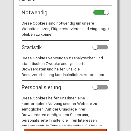
Reservierung, oder Sie kontaktieren die durchführende
Fluggesellschaft direkt.
Notwendig
Website von Shandong Airlines besuchen
Diese Cookies sind notwendig um unsere
(Chinesisch).
Website nutzen, Flüge reservieren und eingeloggt
bleiben zu können.
Liste von Codeshare-Flügen
.
Statistik
Informationen zu Flügen von Shandong
Diese Cookies verwenden zu analytischen und
Airlines (SC)
statistischen Zwecke anonymisierte
Browserdaten und helfen uns, die
Benutzererfahrung kontinuierlich zu verbessern.
Service
Beschreibung
Check-in
Check-in am Schalter von Shandong
Personalisierung
Airlines (SC). Informieren Sie sich
bitte über das auf Ihrem e-Ticket
Diese Cookies helfen uns Ihnen eine
angegebene Abflugterminal.
komfortablere Nutzung unserer Website zu
ermöglichen. Auf der Grundlage Ihrer
Bestätigung
Die Flugnummer von Shandong
Browserdaten ermöglichen Sie es uns,
der
Airlines (SC) steht auf der Bordkarte.
personalisierte Inhalte, die Ihren Interessen
Flugnummer
Hinweise auf der Anzeigetafel im
entsprechen, in Form von Websites, E-Mails, in