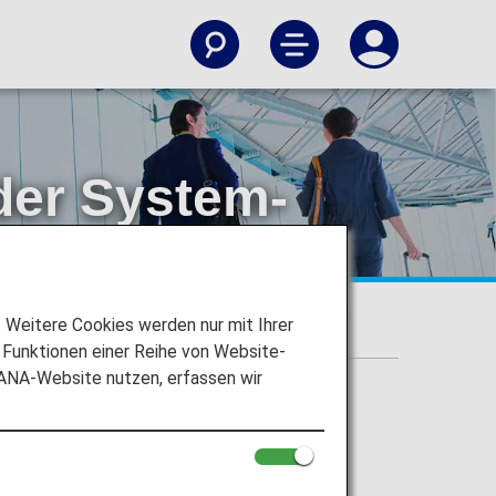
der System-
rdings für innerjapanische Flüge geben
Weitere Cookies werden nur mit Ihrer
Funktionen einer Reihe von Website-
 ANA-Website nutzen, erfassen wir
 Passagiersysteme flughafenweise in ein