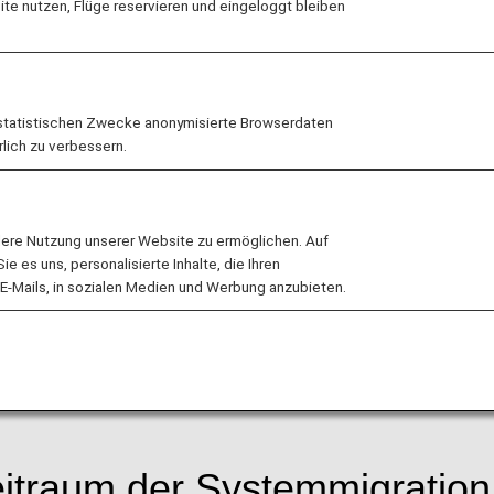
e nutzen, Flüge reservieren und eingeloggt bleiben
igen Flughäfen das alte System verwendet, während and
innerjapanische Flüge eingeschränkt.
möchten wir uns vielmals entschuldigen.
statistischen Zwecke anonymisierte Browserdaten
rlich zu verbessern.
urde teilweise aktualisiert. Weitere Informationen finden
lere Nutzung unserer Website zu ermöglichen. Auf
 es uns, personalisierte Inhalte, die Ihren
E-Mails, in sozialen Medien und Werbung anzubieten.
 zur Bearbeitung von Flughafen-Standby-Anfragen währen
 Flughäfen hinzugefügt.
itraum der Systemmigration