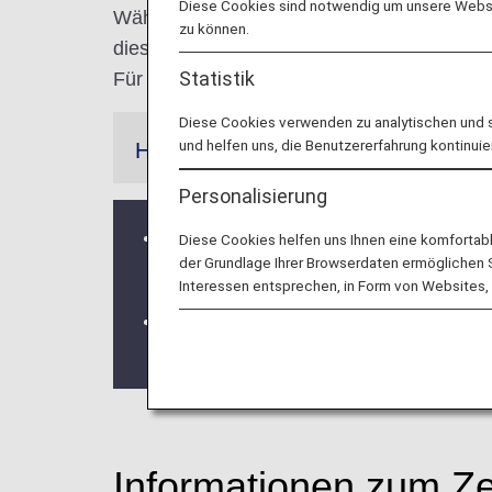
Diese Cookies sind notwendig um unsere Websit
Während der System-Migration wird an ein
zu können.
diesem Grund sind bestimmte Services für 
Statistik
Für die entstandenen Unannehmlichkeiten 
Diese Cookies verwenden zu analytischen und 
und helfen uns, die Benutzererfahrung kontinuie
Hinweis
Personalisierung
Der Zeitplan für die Systemmigration w
Diese Cookies helfen uns Ihnen eine komfortab
der Grundlage Ihrer Browserdaten ermöglichen Sie
Systemmigration
“.
Interessen entsprechen, in Form von Websites, 
Es wurden zusätzliche Informationen
integrierte und noch nicht integrierte
Informationen zum Ze