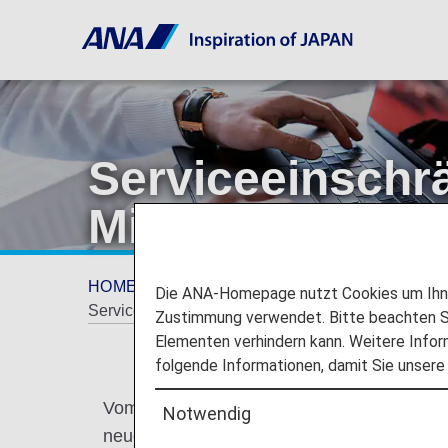
Serviceeinschr
Migration
HOME
Planen und Buchen
Neues Reisee
Die ANA-Homepage nutzt Cookies um Ihnen
Serviceeinschränkungen während der System-Migr
Zustimmung verwendet. Bitte beachten Si
Elementen verhindern kann. Weitere Infor
folgende Informationen, damit Sie unsere
Vom 19. Mai 2026 bis zum 9. Juni 2026 (ge
Notwendig
neues System integriert.