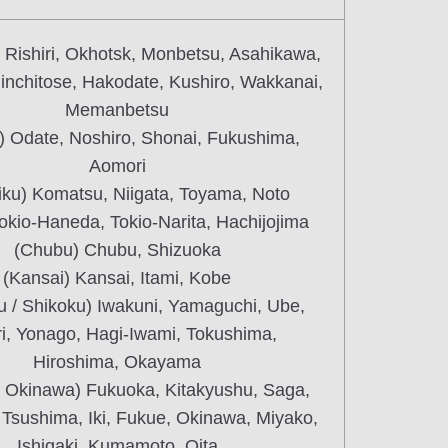
 Rishiri, Okhotsk, Monbetsu, Asahikawa,
hinchitose, Hakodate, Kushiro, Wakkanai,
Memanbetsu
) Odate, Noshiro, Shonai, Fukushima,
Aomori
iku) Komatsu, Niigata, Toyama, Noto
okio-Haneda, Tokio-Narita, Hachijojima
(Chubu) Chubu, Shizuoka
(Kansai) Kansai, Itami, Kobe
 / Shikoku) Iwakuni, Yamaguchi, Ube,
ri, Yonago, Hagi-Iwami, Tokushima,
Hiroshima, Okayama
/ Okinawa) Fukuoka, Kitakyushu, Saga,
 Tsushima, Iki, Fukue, Okinawa, Miyako,
Ishigaki, Kumamoto, Oita