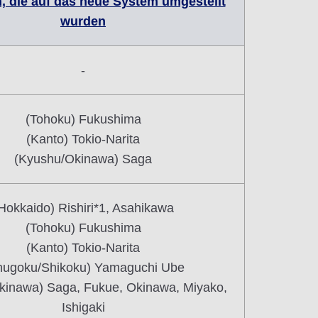
, die auf das neue System umgestellt
wurden
-
(Tohoku) Fukushima
(Kanto) Tokio-Narita
(Kyushu/Okinawa) Saga
Hokkaido) Rishiri*1, Asahikawa
(Tohoku) Fukushima
(Kanto) Tokio-Narita
hugoku/Shikoku) Yamaguchi Ube
kinawa) Saga, Fukue, Okinawa, Miyako,
Ishigaki