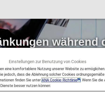
änkungen während 
Einstellungen zur Benutzung von Cookies
rlebnis
Es wird neue Regeln für Reservierungen und Boa
 eine komfortablere Nutzung unserer Website zu ermöglichen. 
ation
e jedoch, dass die Ablehnung solcher Cookies ordnungsgemäße 
mationen finden Sie unter
ANA Cookie-Richtlinie
. Wenn Sie die
 Dienste besser nutzen können:
plant) werden die innerjapanischen und internationalen