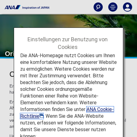
Einstellungen zur Benutzung von
Cookies
Original-Aroma von ANA
Die ANA-Homepage nutzt Cookies um Ihnen
eine komfortablere Nutzung unserer Website
zu ermöglichen. Weitere Cookies werden nur
Original-Aroma von ANA
mit Ihrer Zustimmung verwendet. Bitte
beachten Sie jedoch, dass die Ablehnung
Erleben Sie japanische Gastfreundschaft mit dem
solcher Cookies ordnungsgemäße
hauseigenen Aroma von ANA.
Funktionen einer Reihe von Website-
Entdecken Sie das natürliche und harmonische Aroma von
Elementen verhindern kann. Weitere
ANA in unseren Lounges oder an Bord, und genießen Sie
Informationen finden Sie unter
ANA Cookie-
zusätzlichen Komfort und tiefgehende Entspannung. Das
Richtlinie
. Wenn Sie die ANA-Website
veredelte und einzigartige Aroma von ANA kann man sowohl
nutzen, erfassen wir folgende Informationen,
am Flughafen als auch über den Wolken genießen.
damit Sie unsere Dienste besser nutzen
können:
Unser einzigartiges Original-Aroma, das Sie so nirgendwo