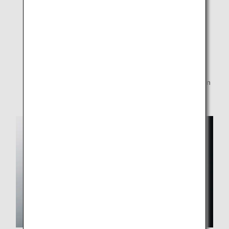
Komatsu, Itami, Okayama, Hiroshima, Matsuyama,
Fukuoka, Kagoshima und Naha
An Bord
Handseife in Toiletten (in einigen Flugzeugen nicht
verfügbar)
In bestimmten Fällen können einige Serviceleistungen
ausgesetzt oder geändert werden.