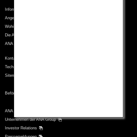
Informationen zu ANA
Angebote und Ankündigungen
Wohin wir reisen
Die ANA Experience
ANA Mileage Club
Kontakt zu ANA
Technische Hilfe (Barrierefreiheit)
Sitemap
Beförderungsbedingungen
ANA Group
Unternehmen der ANA Group
Investor Relations
Pressemeldungen