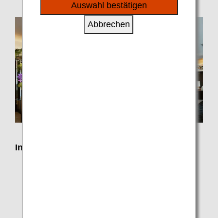
sozialen Medien und Werbung anzubieten.
Auswahl bestätigen
Abbrechen
Innerjapanische Flüge
Check-in-Schalter
Flughafen Haneda: ANA SUITE CHECK-IN und ANA
PREMIUM CHECK-IN
Flughafenlounges
Flughäfen Haneda, Narita, Neu-Chitose, Sendai,