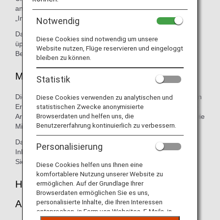
anders finden, lässt das Markenkonzept von ANA –
„Inspiration of Japan“ – lebendig werden.
Notwendig
Das frische, starke und ausgeprägte Aroma erinnert an
Diese Cookies sind notwendig um unsere
üppige, weitläufige Wälder und schafft ein Gefühl der
Website nutzen, Flüge reservieren und eingeloggt
Begeisterung für die anstehende Reise.
bleiben zu können.
Mischung
Statistik
Die Mischung besteht aus 12 natürlichen Aromen und ist ein
Diese Cookies verwenden zu analytischen und
statistischen Zwecke anonymisierte
Erlebnis für die Sinne. Es beinhaltet traditionelle japanische
Browserdaten und helfen uns, die
Aromen wie Schirmtanne und Yoshino-Zeder und andere wie
Benutzererfahrung kontinuierlich zu verbessern.
Minze und Rosmarin.
Das Aroma wird aus den oben genannten natürlichen
Personalisierung
Inhaltsstoffen hergestellt und entspricht den
Sicherheitsstandards internationaler Organisationen.
Diese Cookies helfen uns Ihnen eine
komfortablere Nutzung unserer Website zu
Hier können Sie das Original-Aroma von
ermöglichen. Auf der Grundlage Ihrer
Browserdaten ermöglichen Sie es uns,
personalisierte Inhalte, die Ihren Interessen
ANA genießen
entsprechen, in Form von Websites, E-Mails, in