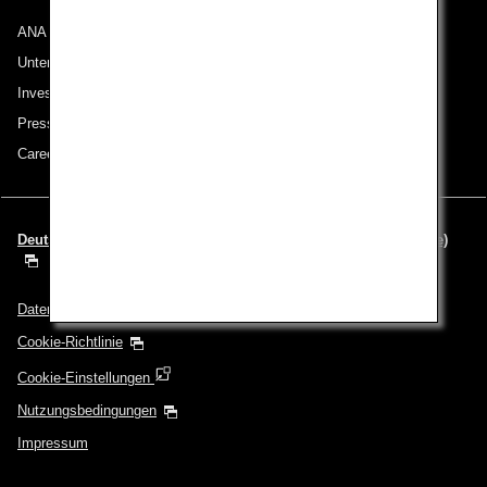
ANA Group
Unternehmen der ANA Group
Investor Relations
Pressemeldungen
Careers (English Only)
Deutsch | Deutschland (Wählen Sie Ihre Stadt und Ihre Sprache)
Datenschutz
Cookie-Richtlinie
Cookie-Einstellungen
Nutzungsbedingungen
Impressum