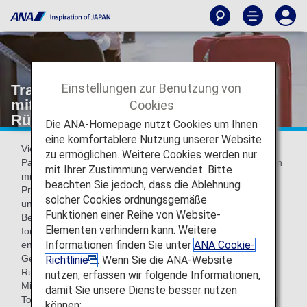
Einstellungen zur Benutzung von
Transport von elektronischen Geräten
mit Lithium-Batterie, die Teil eines
Cookies
Rückrufs sind
Die ANA-Homepage nutzt Cookies um Ihnen
eine komfortablere Nutzung unserer Website
Vielen Dank, dass Sie sich für ANA entschieden haben.
zu ermöglichen. Weitere Cookies werden nur
Parallel zur steigenden Nutzung von elektronischen Geräten
mit Ihrer Zustimmung verwendet. Bitte
mit Lithium-Ionen-Akkus an Bord gab es einige
beachten Sie jedoch, dass die Ablehnung
Produktrückrufe aufgrund des Risikos, dass diese Akkus
solcher Cookies ordnungsgemäße
unerwartet Feuer fangen.
Funktionen einer Reihe von Website-
Beim Transport von elektronischen Geräten mit Lithium-
Elementen verhindern kann. Weitere
Ionen-Akkus, die Teil eines Rückrufs sind, muss mit
Informationen finden Sie unter
ANA Cookie-
entsprechender Vorsicht vorgegangen werden.
Gemäß den aktuellen Transportvorschriften, die im
Richtlinie
. Wenn Sie die ANA-Website
Rundschreiben der japanischen Luftfahrtbehörde des
nutzen, erfassen wir folgende Informationen,
Ministeriums für Land, Infrastruktur, Transport und
damit Sie unsere Dienste besser nutzen
Tourismus festgelegt wurden, bitten wir Sie, beim Transport
können: