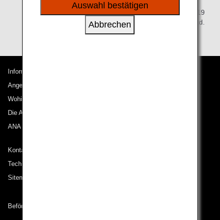
sozialen Medien und Werbung anzubieten.
Auswahl bestätigen
27. September 2019
All Nippon Airways Co., Ltd.
Abbrechen
Informationen zu ANA
Angebote und Ankündigungen
Wohin wir reisen
Die ANA Experience
ANA Mileage Club
Kontakt zu ANA
Technische Hilfe (Barrierefreiheit)
Sitemap
Beförderungsbedingungen