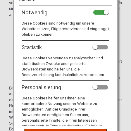
von Geräten mit Lithium-Ionen-Akkus, die Teil eines Rückrufs
sind, folgende Maßnahmen zu ergreifen, wenn Sie diese mit
Notwendig
an Bord bringen.
Diese Cookies sind notwendig um unsere
Schalten Sie das elektronische Gerät aus.
Website nutzen, Flüge reservieren und eingeloggt
Laden Sie das elektronische Gerät nicht auf.
bleiben zu können.
Vermeiden Sie unbeabsichtigten Betrieb und schützen
Statistik
Sie das Gerät vor Schäden.
Diese Cookies verwenden zu analytischen und
Das Gerät sollte in der Nähe des Passagiers aufbewahrt
statistischen Zwecke anonymisierte
werden, der es an Bord gebracht hat.
Browserdaten und helfen uns, die
Benutzererfahrung kontinuierlich zu verbessern.
* Das Gerät kann nicht als Gepäck aufgegeben werden.
Personalisierung
Bitte beachten Sie, dass je nach Land, Stadt oder Region
auch die Mitnahme der entsprechenden Geräte
Diese Cookies helfen uns Ihnen eine
eingeschränkt sein kann. Reisende werden gebeten, sich vor
komfortablere Nutzung unserer Website zu
Reiseantritt über die Einschränkungen an ihrem Zielort zu
ermöglichen. Auf der Grundlage Ihrer
informieren.
Browserdaten ermöglichen Sie es uns,
Wir danken Ihnen für Ihr Verständnis und Ihre Kooperation.
personalisierte Inhalte, die Ihren Interessen
Sie leisten damit einen wichtigen Beitrag zur Sicherheit an
entsprechen, in Form von Websites, E-Mails, in
Bord.