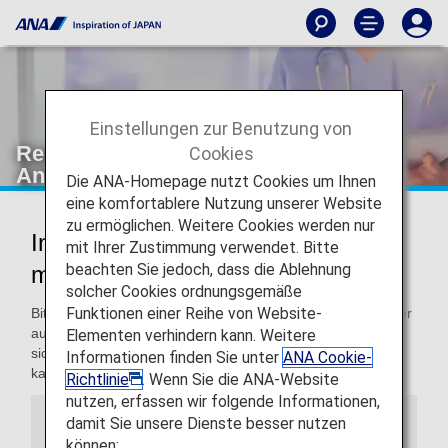
Einstellungen zur Benutzung von
Reisende mit medizinischen
Cookies
Anforderungen
Die ANA-Homepage nutzt Cookies um Ihnen
eine komfortablere Nutzung unserer Website
zu ermöglichen. Weitere Cookies werden nur
Informationen für Reisende mit
mit Ihrer Zustimmung verwendet. Bitte
beachten Sie jedoch, dass die Ablehnung
medizinischen Anforderungen
solcher Cookies ordnungsgemäße
Funktionen einer Reihe von Website-
Bitte beachten Sie, dass sich die Kabinenumgebung von der
auf dem Boden befindlichen Umgebung unterscheidet. Da
Elementen verhindern kann. Weitere
sich die Kabinenumgebung auf Ihre Gesundheit auswirken
Informationen finden Sie unter
ANA Cookie-
kann, wenden Sie sich vor der Abreise bitte an Ihren Arzt.
Richtlinie
. Wenn Sie die ANA-Website
nutzen, erfassen wir folgende Informationen,
damit Sie unsere Dienste besser nutzen
Information
können: