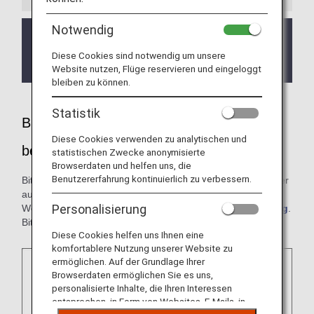
Notwendig
Wenn Sie an Schlafapnoe leiden (und ein
CPAP-Gerät verwenden), wenden Sie sich bitte
Diese Cookies sind notwendig um unsere
vor Ihrem Flug an den ANA Disability Desk.
Website nutzen, Flüge reservieren und eingeloggt
bleiben zu können.
Statistik
Bitte teilen Sie uns mit, wenn Sie Hilfe
Diese Cookies verwenden zu analytischen und
benötigen
statistischen Zwecke anonymisierte
Browserdaten und helfen uns, die
Benutzererfahrung kontinuierlich zu verbessern.
Bitte beachten Sie, dass sich die Kabinenumgebung von der
auf dem Boden befindlichen Umgebung unterscheidet.
Personalisierung
Weitere Informationen finden Sie unter
Kabinenumgebung
.
Bitte wenden Sie sich vor der Abreise an Ihren Arzt.
Diese Cookies helfen uns Ihnen eine
komfortablere Nutzung unserer Website zu
ermöglichen. Auf der Grundlage Ihrer
Browserdaten ermöglichen Sie es uns,
personalisierte Inhalte, die Ihren Interessen
entsprechen, in Form von Websites, E-Mails, in