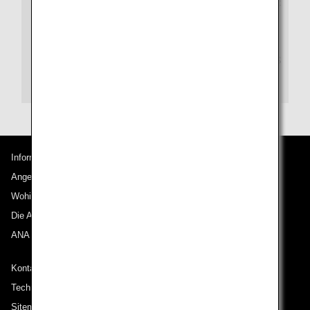
Navigation Dial (Einheitspreis von überall in Japan):
0570-029-709
Tokio:
+81-3-6741-1120
Wählen Sie eine der Nummern oben, und wählen S
ie „2“, wenn das automatische Sprachsystem Sie d
azu auffordert.
Informationen zu ANA
Angebote und Ankündigungen
Wohin wir reisen
Die ANA Experience
ANA Mileage Club
Kontakt zu ANA
Technische Hilfe (Barrierefreiheit)
Sitemap