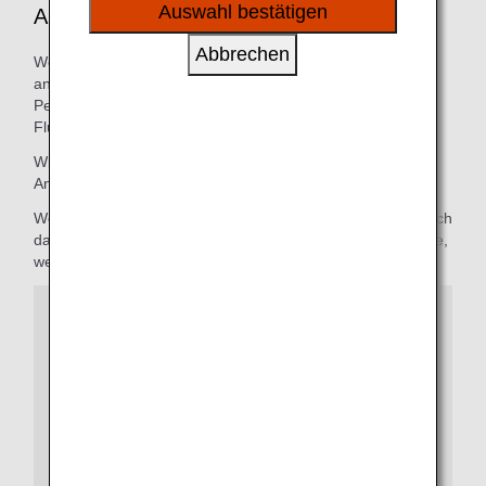
sozialen Medien und Werbung anzubieten.
Auswahl bestätigen
Ankunft/Verbindungen
Abbrechen
Wenn Sie Unterstützung beim Verlassen des Flugzeugs
angefordert haben, bleiben Sie bitte sitzen, bis unser
Personal an Ihren Sitzplatz kommt, um Sie aus dem
Flugzeug zu begleiten.
Wir begleiten ältere Passagiere vom Flugzeug in die
Ankunftshalle oder in den Passagierabholbereich.
Wenn Sie einen Anschlussflug haben, begleiten wir Sie durch
das Terminal zu Ihrem nächsten Flug oder zu einem Shuttle,
wenn der Flug von einem anderen Terminal abfliegt.
Kontakt
Außerhalb Japans
Bitte wenden Sie sich an das jeweilige ANA European
Customer Service Center.
In Japan