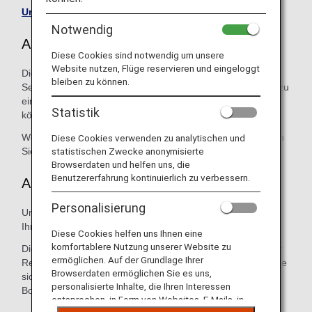
Unterstützung durch ANA am Flughafen
Notwendig
Abflughafen
Diese Cookies sind notwendig um unsere
Website nutzen, Flüge reservieren und eingeloggt
Die ANA-Unterstützung umfasst die Begleitung eines
bleiben zu können.
Senioren vom Check-in-Schalter zum Boarding Gate oder zu
einer ANA-Lounge für berechtigte Passagiere. Rollstühle
Statistik
können an allen Flughäfen ausgeliehen werden.
Wenn Sie den Pre-Boarding-Service nutzen möchten, teilen
Diese Cookies verwenden zu analytischen und
statistischen Zwecke anonymisierte
Sie dies bitte dem Personal am Boarding Gate mit.
Browserdaten und helfen uns, die
Benutzererfahrung kontinuierlich zu verbessern.
An Bord
Personalisierung
Unser Kabinenpersonal hilft Ihnen gerne beim Verstauen
Ihres Gepäcks.
Diese Cookies helfen uns Ihnen eine
komfortablere Nutzung unserer Website zu
Die meisten unserer Flugzeuge sind zur Erleichterung Ihrer
ermöglichen. Auf der Grundlage Ihrer
Reise mit einem Bordrollstuhl ausgestattet. Bitte wenden Sie
Browserdaten ermöglichen Sie es uns,
sich an ein Mitglied des Kabinenpersonals, wenn Sie den
personalisierte Inhalte, die Ihren Interessen
Bordrollstuhl benutzen möchten.
entsprechen, in Form von Websites, E-Mails, in