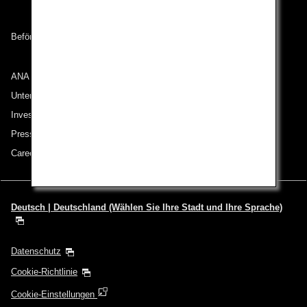
Beförderungsbedingungen
ANA Group
Unternehmen der ANA Group
Investor Relations
Pressemeldungen
Careers (English Only)
Deutsch | Deutschland (Wählen Sie Ihre Stadt und Ihre Sprache)
Datenschutz
Cookie-Richtlinie
Cookie-Einstellungen