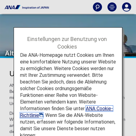
Einstellungen zur Benutzung von
Cookies
Ältere Reisende
Die ANA-Homepage nutzt Cookies um Ihnen
eine komfortablere Nutzung unserer Website
zu ermöglichen. Weitere Cookies werden nur
Unterstützung für ältere Reisende
mit Ihrer Zustimmung verwendet. Bitte
beachten Sie jedoch, dass die Ablehnung
ANA bietet Reisenden ab 65 Jahren, die alleine reisen,
solcher Cookies ordnungsgemäße
Betreuungsleistungen an. Bitte kontaktieren Sie uns
Funktionen einer Reihe von Website-
mindestens 72 Stunden im Voraus, wenn Sie voraussichtlich
Elementen verhindern kann. Weitere
Unterstützung benötigen.
Informationen finden Sie unter
ANA Cookie-
Dieser Service gilt nur auf von ANA durchgeführten Flügen.
Richtlinie
. Wenn Sie die ANA-Website
Wenden Sie sich bei Codeshare-Flügen und Flügen, die von
nutzen, erfassen wir folgende Informationen,
anderen Fluggesellschaften durchgeführt werden, bitte an
damit Sie unsere Dienste besser nutzen
die durchführende Fluggesellschaft.
können: