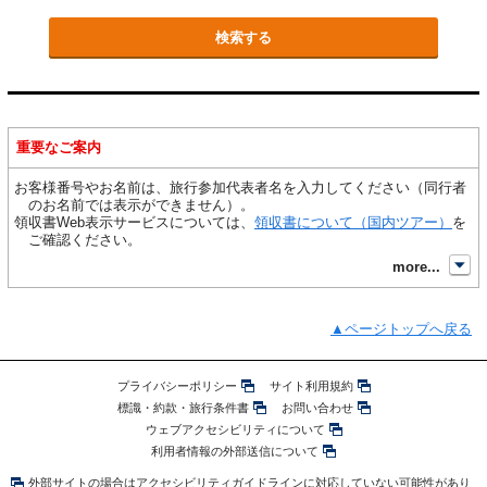
重要なご案内
お客様番号やお名前は、旅行参加代表者名を入力してください（同行者
のお名前では表示ができません）。
領収書Web表示サービスについては、
領収書について（国内ツアー）
を
ご確認ください。
開
more...
ページトップへ戻る
プライバシーポリシー
サイト利用規約
標識・約款・旅行条件書
お問い合わせ
ウェブアクセシビリティについて
利用者情報の外部送信について
外部サイトの場合はアクセシビリティガイドラインに対応していない可能性があり