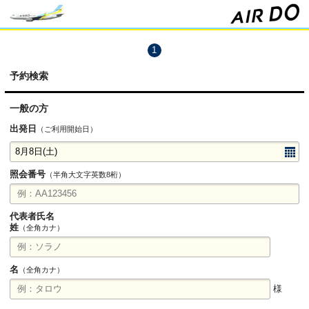
1
予約検索
一般の方
出発日
（ご利用開始日）
照会番号
（半角大文字英数8桁）
代表者氏名
姓
（全角カナ）
名
（全角カナ）
様