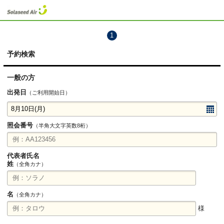
1
予約検索
一般の方
出発日
（ご利用開始日）
照会番号
（半角大文字英数8桁）
代表者氏名
姓
（全角カナ）
名
（全角カナ）
様