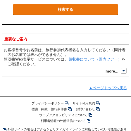
重要なご案内
お客様番号やお名前は、旅行参加代表者名を入力してください（同行者
のお名前では表示ができません）。
領収書Web表示サービスについては、
領収書について（国内ツアー）
を
ご確認ください。
開
more...
ページトップへ戻る
プライバシーポリシー
サイト利用規約
標識・約款・旅行条件書
お問い合わせ
ウェブアクセシビリティについて
利用者情報の外部送信について
外部サイトの場合はアクセシビリティガイドラインに対応していない可能性があり