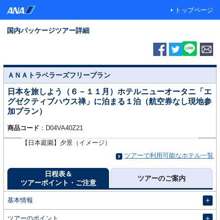
トップページ
国内パッケージツアー詳細
ＡＮＡトラベラーズフリープラン
日本を旅しよう（６－１１月）ホテルニューオータニ「エ
グゼクティブハウス禅」に泊まる１泊（航空券なし現地参
加プラン）
商品コード
：D04VA40Z21
【日本庭園】夕景（イメージ）
エグゼ
ツアーで利用可能なホテル一覧
日程表＆
ツアーのご案内
ツアーポイント・ご注意
開
基本情報
開
ツアーのポイント