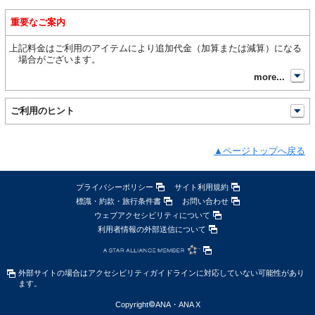
重要なご案内
上記料金はご利用のアイテムにより追加代金（加算または減算）になる
場合がございます。
開
more...
開
ご利用のヒント
ページトップへ戻る
プライバシーポリシー
サイト利用規約
標識・約款・旅行条件書
お問い合わせ
ウェブアクセシビリティについて
利用者情報の外部送信について
外部サイトの場合はアクセシビリティガイドラインに対応していない可能性があり
ます。
Copyright
©
ANA・ANA X