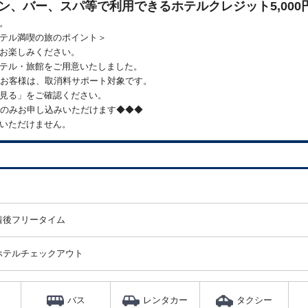
ン、バー、スパ等で利用できるホテルクレジット5,000
。
テル満喫の旅のポイント＞
お楽しみください。
テル・旅館をご用意いたしました。
のお客様は、取消料サポート対象です。
見る」をご確認ください。
方のみお申し込みいただけます◆◆◆
いただけません。
日
程
着後フリータイム
表
ホテルチェックアウト
ア
イ
バス
レンタカー
タクシー
コ