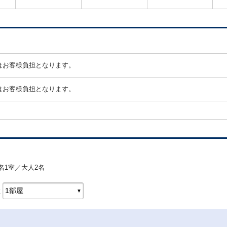
ン
説
明
旅
程
はお客様負担となります。
の
ご
はお客様負担となります。
注
意
名1室／大人2名
数