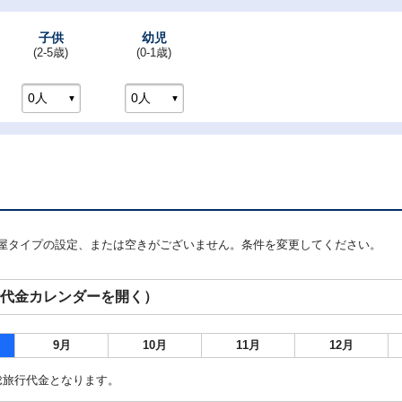
子供
幼児
(2-5歳)
(0-1歳)
屋タイプの設定、または空きがございません。条件を変更してください。
行代金カレンダーを開く）
9月
10月
11月
12月
総旅行代金となります。