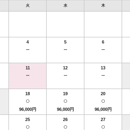
カ
火
水
木
レ
ン
ダ
4
5
6
－
－
－
11
12
13
－
－
－
18
19
20
○
○
○
96,000円
96,000円
96,000円
25
26
27
○
○
○