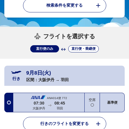
検索条件を変更する
フライトを選択する
直行便のみ
直行便・乗継便
9月8日(火)
行き
区間：
大阪伊丹
→
羽田
ANA014便
772
空席
基準便
07:30
08:45
大阪伊丹
羽田
行きのフライトを変更する