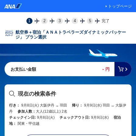
トップページ
1
2
3
4
5
完了
航空券＋宿泊「ＡＮＡトラベラーズダイナミックパッケー
ジ」 プラン選択
-
お支払い金額
円
現在の検索条件
行き：
9月8日(火) 大阪伊丹 → 羽田
帰り：
9月9日(水) 羽田 → 大阪伊
丹
参加人数：
大人(12歳以上) 2名
チェックイン日:
9月8日(火)
チェックアウト日:
9月9日(水)
宿泊
地：
関東・甲信越