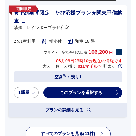
★予約期間限定 たび応援プラン★関東甲信越
★
禁煙 レインボープラザ和室
2名1室利用
朝食付
和室 15 畳
106,200
フライト＋宿泊合計の目安
円
08月09日23時10分
現在の情報です
大人・お一人様：
811マイル〜
貯まる
※
空き
：残り1
1部屋
プランの詳細を見る
すべてのプランを見る(11件)