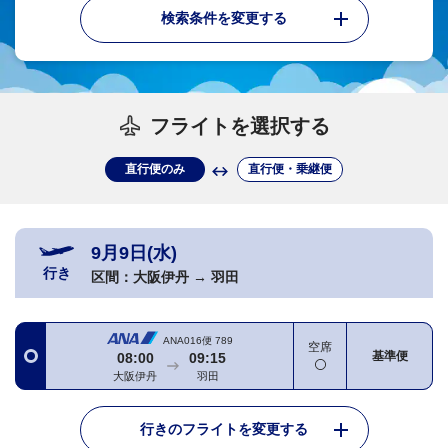
検索条件を変更する
フライトを選択する
直行便のみ
直行便・乗継便
9月9日(水)
行き
区間：
大阪伊丹
→
羽田
ANA016便
789
空席
基準便
08:00
09:15
大阪伊丹
羽田
行きのフライトを変更する