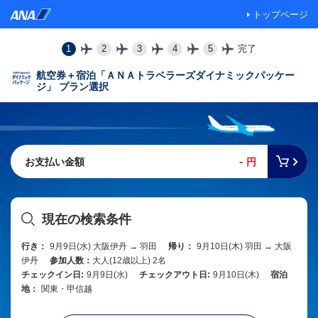
トップページ
1
2
3
4
5
完了
航空券＋宿泊「ＡＮＡトラベラーズダイナミックパッケー
ジ」 プラン選択
-
お支払い金額
円
現在の検索条件
行き：
9月9日(水) 大阪伊丹 → 羽田
帰り：
9月10日(木) 羽田 → 大阪
伊丹
参加人数：
大人(12歳以上) 2名
チェックイン日:
9月9日(水)
チェックアウト日:
9月10日(木)
宿泊
地：
関東・甲信越