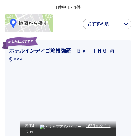
1件中 1～1件
おすすめ順
ホテルインディゴ箱根強羅 ｂｙ ＩＨＧ
MAP
評価
4.1
162件のクチコ
ミ