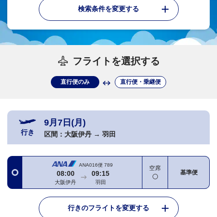
検索条件を変更する
フライトを選択する
直行便のみ
直行便・乗継便
9月7日(月)
行き
区間：
大阪伊丹
→
羽田
ANA016便
789
空席
基準便
08:00
09:15
大阪伊丹
羽田
行きのフライトを変更する