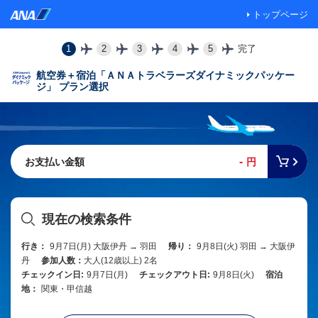
トップページ
1
2
3
4
5
完了
航空券＋宿泊「ＡＮＡトラベラーズダイナミックパッケー
ジ」 プラン選択
-
お支払い金額
円
現在の検索条件
行き：
9月7日(月) 大阪伊丹 → 羽田
帰り：
9月8日(火) 羽田 → 大阪伊
丹
参加人数：
大人(12歳以上) 2名
チェックイン日:
9月7日(月)
チェックアウト日:
9月8日(火)
宿泊
地：
関東・甲信越