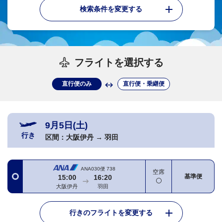
検索条件を変更する
フライトを選択する
直行便のみ
直行便・乗継便
9月5日(土)
行き
区間：
大阪伊丹
→
羽田
ANA030便
738
空席
基準便
15:00
16:20
大阪伊丹
羽田
行きのフライトを変更する