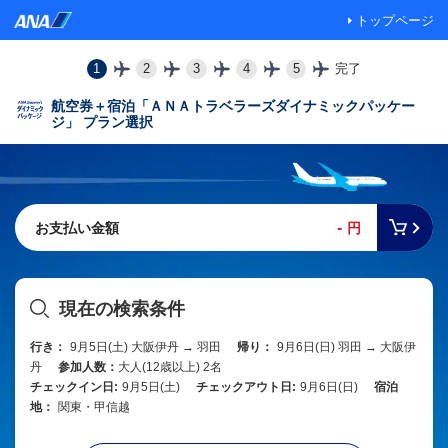
トップページ
1
2
3
4
5
完了
航空券＋宿泊「ＡＮＡトラベラーズダイナミックパッケー
ジ」 プラン選択
-
お支払い金額
円
現在の検索条件
行き：
9月5日(土) 大阪伊丹 → 羽田
帰り：
9月6日(日) 羽田 → 大阪伊
丹
参加人数：
大人(12歳以上) 2名
チェックイン日:
9月5日(土)
チェックアウト日:
9月6日(日)
宿泊
地：
関東・甲信越