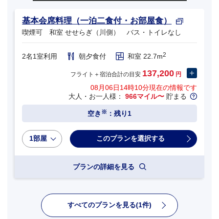
基本会席料理（一泊二食付・お部屋食）
喫煙可 和室 せせらぎ（川側） バス・トイレなし
2
2名1室利用
朝夕食付
和室 22.7m
137,200
フライト＋宿泊合計の目安
円
08月06日14時10分
現在の情報です
大人・お一人様：
966マイル〜
貯まる
※
空き
：残り1
1部屋
プランの詳細を見る
すべてのプランを見る(1件)