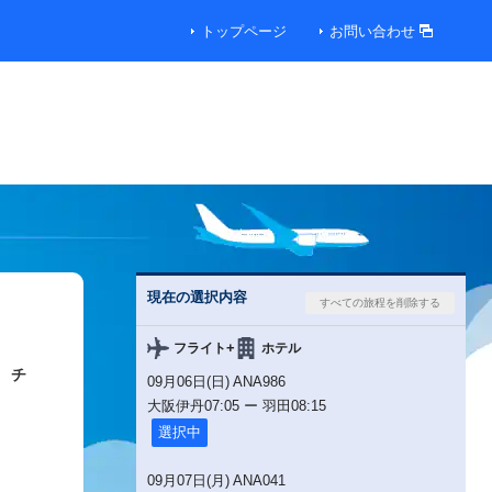
トップページ
お問い合わせ
00円
00円
00円
現在の選択内容
00円
+
フライト
ホテル
チ
09月06日(日) ANA986
00円
大阪伊丹
07:05
ー
羽田
08:15
選択中
00円
09月07日(月) ANA041