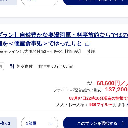
プラン】自然豊かな奥湯河原・料亭旅館ならではの
理を＜個室食事処＞でゆったりと
室＋ツイン）/内風呂付/53－68平米【桃山第】 禁煙
用
朝夕食付
和洋室 53 m
-68 m
2
2
68,600円／
大人：
137,200
フライト＋宿泊合計の目安：
08月07日22時10分
現在の情報で
大人・お一人様：
966マイル〜
貯まる
1部屋
このプランを選択する
残り3