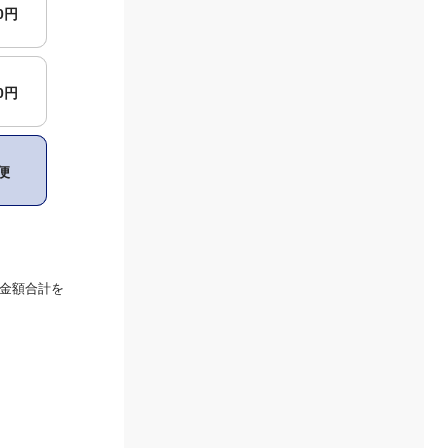
00円
00円
便
金額合計を