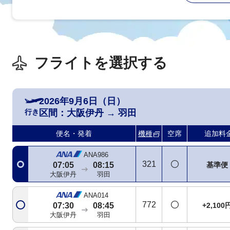
フライトを選択する
2026年9月6日（日）
行き
区間：
大阪伊丹
→
羽田
便名・発着
機種
空席
追加料
ANA986
321
基準便
07:05
08:15
大阪伊丹
羽田
ANA014
772
+2,100
07:30
08:45
大阪伊丹
羽田