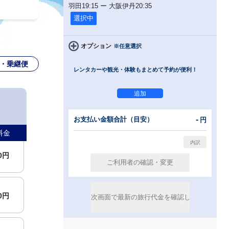
羽田
19:15
ー
大阪伊丹
20:35
選択中
00円
オプション
※任意選択
・乗継便
レンタカーや観光・体験もまとめて予約が便利！
00円
00円
-
お支払い金額合計（目安）
円
料金
00円
00円