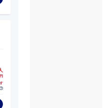
人
円
す