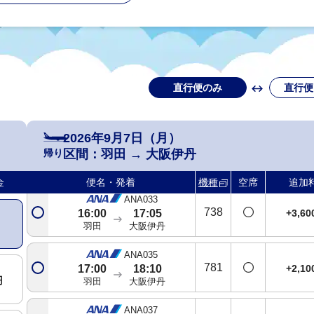
羽田
大阪伊丹
ANA025
738
+2,1
13:00
14:05
羽田
大阪伊丹
直行便のみ
直行便
ANA027
763
+2,1
14:00
15:05
羽田
大阪伊丹
2026年9月7日（月）
ANA031
帰り
区間：
羽田
→
大阪伊丹
738
+2,1
14:50
15:55
羽田
大阪伊丹
金
便名・発着
機種
空席
追加
ANA033
738
+3,6
16:00
17:05
羽田
大阪伊丹
ANA035
781
+2,1
17:00
18:10
円
羽田
大阪伊丹
ANA037