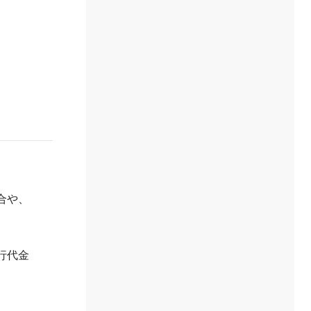
合や、
行代金