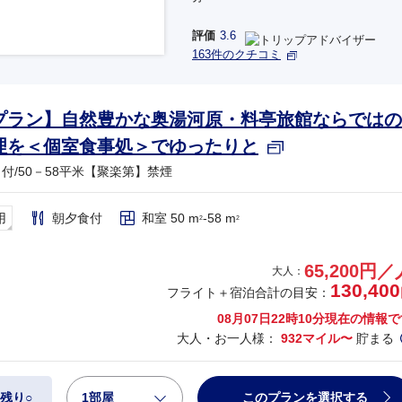
円
評価
3.6
163件のクチコミ
円
プラン】自然豊かな奥湯河原・料亭旅館ならではの
理を＜個室食事処＞でゆったりと
付/50－58平米【聚楽第】禁煙
用
朝夕食付
和室 50 m
-58 m
2
2
65,200円／
大人：
130,400
フライト＋宿泊合計の目安：
08月07日22時10分
現在の情報で
大人・お一人様：
932マイル〜
貯まる
1部屋
このプランを選択する
残り○