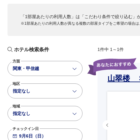
ANA028
「1部屋あたりの利用人数」は「こだわり条件で絞り込む」
738
+3,600
14:00
15:20
※1部屋あたりの利用人数が異なる複数の部屋タイプをご希望の場合は
大阪伊丹
羽田
ANA030
738
+7,600
15:00
16:20
大阪伊丹
羽田
ホテル検索条件
1件中 1～1件
ANA032
方面
781
+3,600
15:30
16:55
関東・甲信越
大阪伊丹
羽田
山翠楼 
地区
ANA034
指定なし
789
+4,800
16:40
18:05
大阪伊丹
羽田
地域
ANA036
指定なし
788
+3,600
17:40
19:05
大阪伊丹
羽田
チェックイン日
ANA038