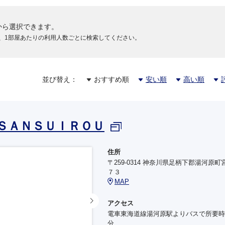
から選択できます。
円
、1部屋あたりの利用人数ごとに検索してください。
円
並び替え：
おすすめ順
安い順
高い順
円
ＳＡＮＳＵＩＲＯＵ
円
住所
〒259-0314 神奈川県足柄下郡湯河原町
７３
MAP
円
アクセス
電車東海道線湯河原駅よりバスで所要時
分