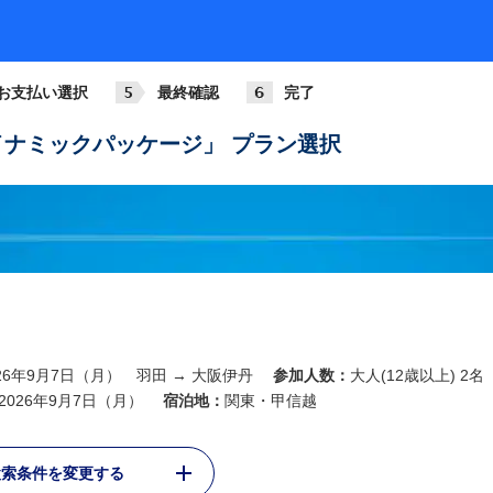
ANA013
781
+3,6
07:00
08:05
羽田
大阪伊丹
お支払い選択
最終確認
完了
ANA015
789
+3,6
08:15
09:20
ナミックパッケージ」 プラン選択
羽田
大阪伊丹
ANA017
321
+3,6
09:00
10:05
羽田
大阪伊丹
ANA019
788
+3,6
10:00
11:05
羽田
大阪伊丹
ANA021
026年9月7日（月） 羽田 → 大阪伊丹
参加人数：
大人(12歳以上) 2名
321
+3,6
11:00
12:05
2026年9月7日（月）
宿泊地：
関東・甲信越
羽田
大阪伊丹
ANA023
検索条件を変更する
738
+3,6
12:00
13:10