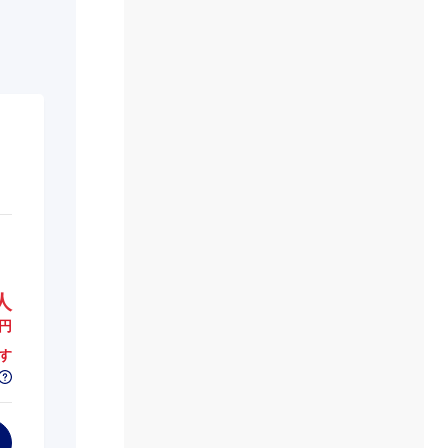
人
円
す