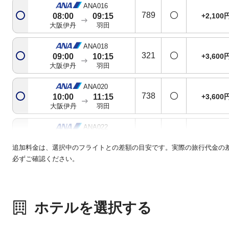
ANA016
789
+2,100
08:00
09:15
大阪伊丹
羽田
ANA018
321
+3,600
09:00
10:15
大阪伊丹
羽田
ANA020
738
+3,600
10:00
11:15
大阪伊丹
羽田
ANA022
738
+3,600
11:00
12:15
大阪伊丹
羽田
追加料金は、選択中のフライトとの差額の目安です。実際の旅行代金の
必ずご確認ください。
ANA024
763
+3,600
12:00
13:15
大阪伊丹
羽田
ホテルを選択する
ANA026
321
+4,800
12:50
14:10
大阪伊丹
羽田