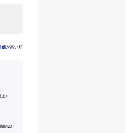
評価が高い順
宮上６
間約20