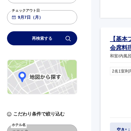
763
+4,800
19:00
20:20
大阪伊丹
羽田
チェックアウト日
ANA040
781
+3,600
20:20
21:35
大阪伊丹
羽田
【基本
再検索する
会席料
和室/内風呂
2名1室利
こだわり条件で絞り込む
ホテル名
空き
：
※