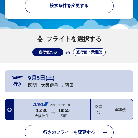
検索条件を変更する
フライトを選択する
直行便のみ
直行便・乗継便
9月5日(土)
行き
区間：
大阪伊丹
→
羽田
ANA032便
781
空席
基準便
15:30
16:55
大阪伊丹
羽田
行きのフライトを変更する