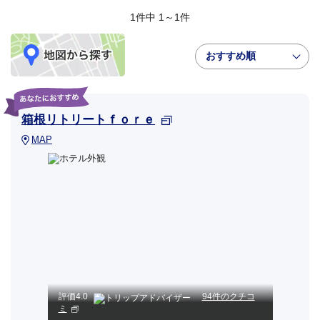
1件中 1～1件
おすすめ順
箱根リトリートｆｏｒｅ
MAP
評価
4.0
94件のクチコ
ミ