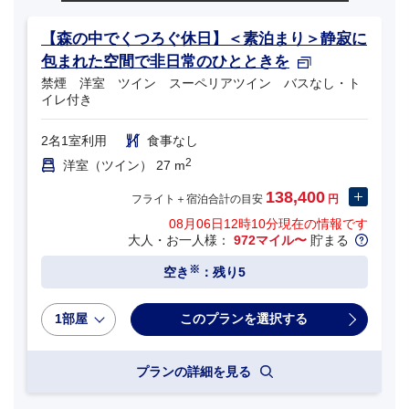
【森の中でくつろぐ休日】＜素泊まり＞静寂に
包まれた空間で非日常のひとときを
禁煙 洋室 ツイン スーペリアツイン バスなし・ト
イレ付き
2名1室利用
食事なし
2
洋室（ツイン） 27 m
138,400
フライト＋宿泊合計の目安
円
08月06日12時10分
現在の情報です
大人・お一人様：
972マイル〜
貯まる
※
空き
：残り5
1部屋
プランの詳細を見る