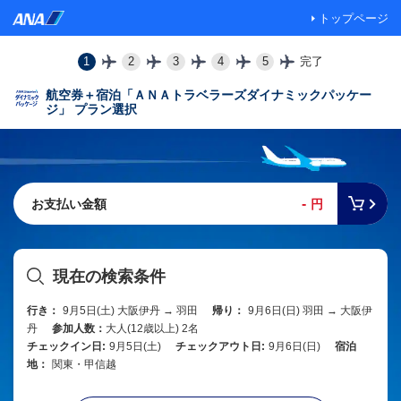
トップページ
1
2
3
4
5
完了
航空券＋宿泊「ＡＮＡトラベラーズダイナミックパッケー
ジ」 プラン選択
-
お支払い金額
円
現在の検索条件
行き：
9月5日(土) 大阪伊丹 → 羽田
帰り：
9月6日(日) 羽田 → 大阪伊
丹
参加人数：
大人(12歳以上) 2名
チェックイン日:
9月5日(土)
チェックアウト日:
9月6日(日)
宿泊
地：
関東・甲信越