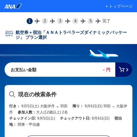
トップページ
1
2
3
4
5
完了
航空券＋宿泊「ＡＮＡトラベラーズダイナミックパッケー
ジ」 プラン選択
-
お支払い金額
円
現在の検索条件
行き：
9月5日(土) 大阪伊丹 → 羽田
帰り：
9月6日(日) 羽田 → 大阪伊
丹
参加人数：
大人(12歳以上) 2名
チェックイン日:
9月5日(土)
チェックアウト日:
9月6日(日)
宿泊
地：
関東・甲信越