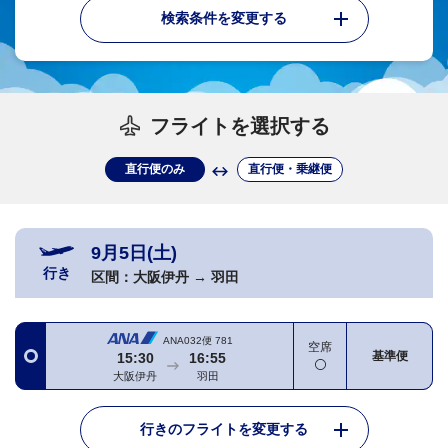
検索条件を変更する
フライトを選択する
直行便のみ
直行便・乗継便
9月5日(土)
行き
区間：
大阪伊丹
→
羽田
ANA032便
781
空席
基準便
15:30
16:55
大阪伊丹
羽田
行きのフライトを変更する