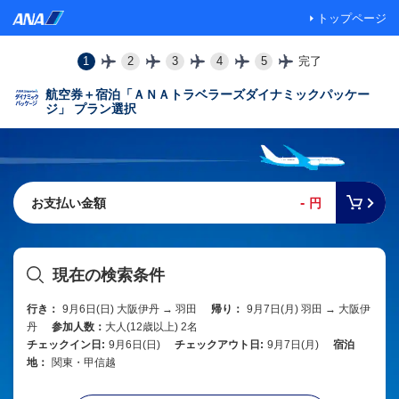
トップページ
1
2
3
4
5
完了
航空券＋宿泊「ＡＮＡトラベラーズダイナミックパッケー
ジ」 プラン選択
-
お支払い金額
円
現在の検索条件
行き：
9月6日(日) 大阪伊丹 → 羽田
帰り：
9月7日(月) 羽田 → 大阪伊
丹
参加人数：
大人(12歳以上) 2名
チェックイン日:
9月6日(日)
チェックアウト日:
9月7日(月)
宿泊
地：
関東・甲信越