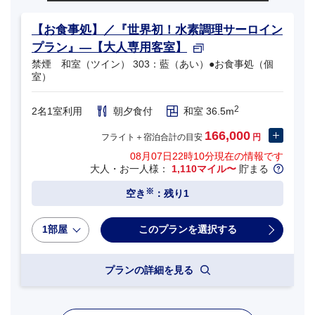
【お食事処】／『世界初！水素調理サーロイン
プラン』―【大人専用客室】
禁煙 和室（ツイン） 303：藍（あい）●お食事処（個
室）
2
2名1室利用
朝夕食付
和室 36.5m
166,000
フライト＋宿泊合計の目安
円
08月07日22時10分
現在の情報です
大人・お一人様：
1,110マイル〜
貯まる
※
空き
：残り1
1部屋
プランの詳細を見る