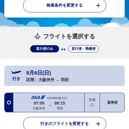
検索条件を変更する
フライトを選択する
直行便のみ
直行便・乗継便
9月6日(日)
行き
区間：
大阪伊丹
→
羽田
ANA986便
321
空席
基準便
07:05
08:15
大阪伊丹
羽田
行きのフライトを変更する