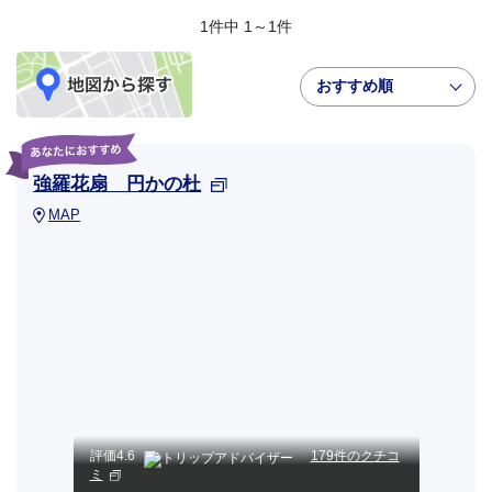
1件中 1～1件
おすすめ順
強羅花扇 円かの杜
MAP
評価
4.6
179件のクチコ
ミ