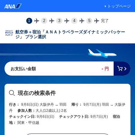
トップページ
1
2
3
4
5
完了
航空券＋宿泊「ＡＮＡトラベラーズダイナミックパッケー
ジ」 プラン選択
-
お支払い金額
円
現在の検索条件
行き：
9月6日(日) 大阪伊丹 → 羽田
帰り：
9月7日(月) 羽田 → 大阪伊
丹
参加人数：
大人(12歳以上) 2名
チェックイン日:
9月6日(日)
チェックアウト日:
9月7日(月)
宿泊
地：
関東・甲信越