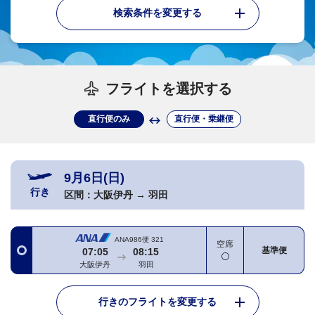
検索条件を変更する
フライトを選択する
直行便のみ
直行便・乗継便
9月6日(日)
行き
区間：
大阪伊丹
→
羽田
ANA986便
321
空席
基準便
07:05
08:15
大阪伊丹
羽田
行きのフライトを変更する