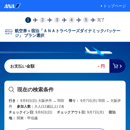
トップページ
1
2
3
4
5
完了
航空券＋宿泊「ＡＮＡトラベラーズダイナミックパッケー
ジ」 プラン選択
-
お支払い金額
円
現在の検索条件
行き：
9月6日(日) 大阪伊丹 → 羽田
帰り：
9月7日(月) 羽田 → 大阪伊
丹
参加人数：
大人(12歳以上) 2名
チェックイン日:
9月6日(日)
チェックアウト日:
9月7日(月)
宿泊
地：
関東・甲信越