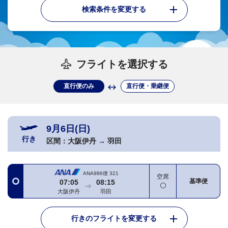
検索条件を変更する
フライトを選択する
直行便のみ
直行便・乗継便
9月6日(日)
行き
区間：
大阪伊丹
→
羽田
ANA986便
321
空席
基準便
07:05
08:15
大阪伊丹
羽田
行きのフライトを変更する