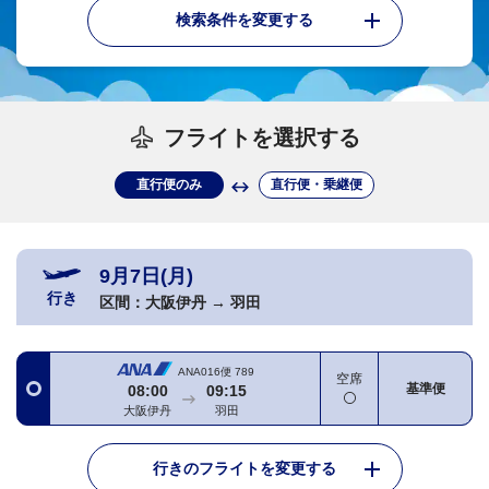
検索条件を変更する
フライトを選択する
直行便のみ
直行便・乗継便
9月7日(月)
行き
区間：
大阪伊丹
→
羽田
ANA016便
789
空席
基準便
08:00
09:15
大阪伊丹
羽田
行きのフライトを変更する