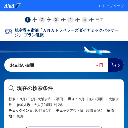
トップページ
1
2
3
4
5
完了
航空券＋宿泊「ＡＮＡトラベラーズダイナミックパッケー
ジ」 プラン選択
-
お支払い金額
円
現在の検索条件
行き：
9月7日(月) 大阪伊丹 → 羽田
帰り：
9月8日(火) 羽田 → 大阪伊
丹
参加人数：
大人(12歳以上) 2名
チェックイン日:
9月7日(月)
チェックアウト日:
9月8日(火)
宿泊
地：
東海