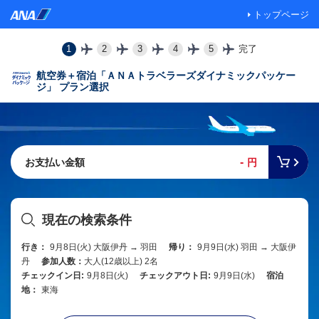
トップページ
1
2
3
4
5
完了
航空券＋宿泊「ＡＮＡトラベラーズダイナミックパッケー
ジ」 プラン選択
-
お支払い金額
円
現在の検索条件
行き：
9月8日(火) 大阪伊丹 → 羽田
帰り：
9月9日(水) 羽田 → 大阪伊
丹
参加人数：
大人(12歳以上) 2名
チェックイン日:
9月8日(火)
チェックアウト日:
9月9日(水)
宿泊
地：
東海