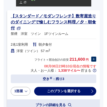
ミ
【スタンダード／モダンフレンチ】数寄屋造り
のダイニングで愉しむフランス料理／夕・朝食
付
禁煙 洋室 ツイン 1Fツインルーム
2名1室利用
朝夕食付
2
洋室（ツイン） 57 m
211,600
フライト＋宿泊合計の目安
円
08月08日23時10分
現在の情報です
大人・お一人様：
1,338マイル〜
貯まる
※
空き
：残り3
1部屋
プランの詳細を見る