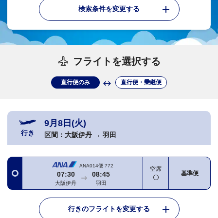
検索条件を変更する
フライトを選択する
直行便のみ
直行便・乗継便
9月8日(火)
行き
区間：
大阪伊丹
→
羽田
ANA014便
772
空席
基準便
07:30
08:45
大阪伊丹
羽田
行きのフライトを変更する