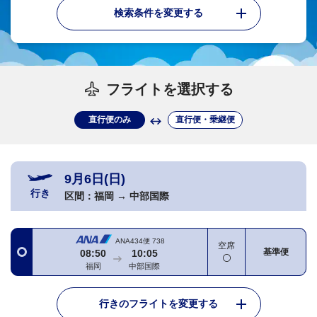
検索条件を変更する
フライトを選択する
直行便のみ
直行便・乗継便
9月6日(日)
行き
区間：
福岡
→
中部国際
ANA434便
738
空席
基準便
08:50
10:05
福岡
中部国際
行きのフライトを変更する