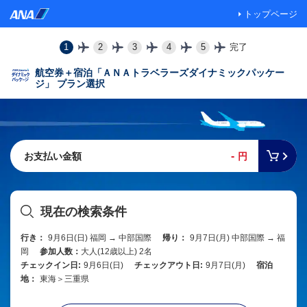
トップページ
1
2
3
4
5
完了
航空券＋宿泊「ＡＮＡトラベラーズダイナミックパッケー
ジ」 プラン選択
-
お支払い金額
円
現在の検索条件
行き：
9月6日(日) 福岡 → 中部国際
帰り：
9月7日(月) 中部国際 → 福
岡
参加人数：
大人(12歳以上) 2名
チェックイン日:
9月6日(日)
チェックアウト日:
9月7日(月)
宿泊
地：
東海＞三重県