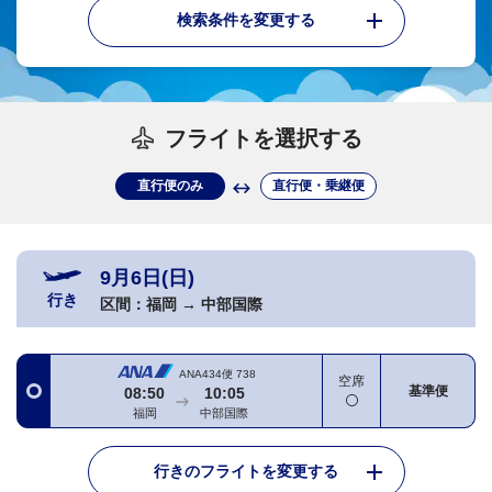
検索条件を変更する
フライトを選択する
直行便のみ
直行便・乗継便
9月6日(日)
行き
区間：
福岡
→
中部国際
ANA434便
738
空席
基準便
08:50
10:05
福岡
中部国際
行きのフライトを変更する