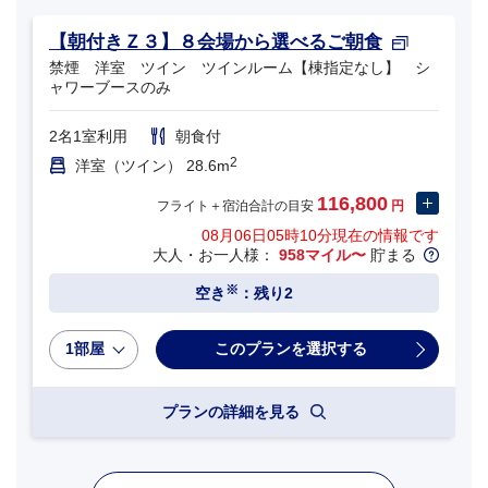
【朝付きＺ３】８会場から選べるご朝食
禁煙 洋室 ツイン ツインルーム【棟指定なし】 シ
ャワーブースのみ
2名1室利用
朝食付
2
洋室（ツイン） 28.6m
116,800
フライト＋宿泊合計の目安
円
08月06日05時10分
現在の情報です
大人・お一人様：
958マイル〜
貯まる
※
空き
：残り2
1部屋
プランの詳細を見る