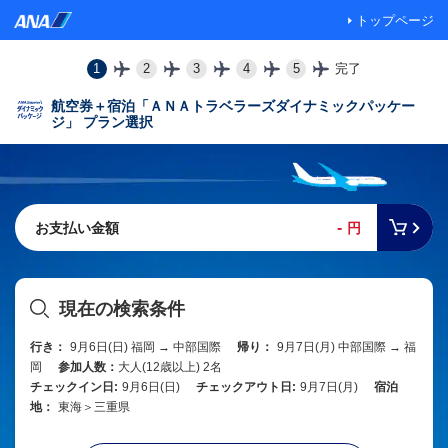
トップページ
1
2
3
4
5
完了
航空券＋宿泊「ＡＮＡトラベラーズダイナミックパッケー
ジ」 プラン選択
-
お支払い金額
円
現在の検索条件
行き：
9月6日(日) 福岡 → 中部国際
帰り：
9月7日(月) 中部国際 → 福
岡
参加人数：
大人(12歳以上) 2名
チェックイン日:
9月6日(日)
チェックアウト日:
9月7日(月)
宿泊
地：
東海＞三重県