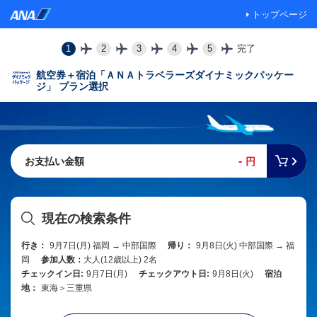
トップページ
1
2
3
4
5
完了
航空券＋宿泊「ＡＮＡトラベラーズダイナミックパッケー
ジ」 プラン選択
-
お支払い金額
円
現在の検索条件
行き：
9月7日(月) 福岡 → 中部国際
帰り：
9月8日(火) 中部国際 → 福
岡
参加人数：
大人(12歳以上) 2名
チェックイン日:
9月7日(月)
チェックアウト日:
9月8日(火)
宿泊
地：
東海＞三重県