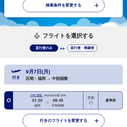
検索条件を変更する
フライトを選択する
直行便のみ
直行便・乗継便
9月7日(月)
行き
区間：
福岡
→
中部国際
ORC運航
ANA4656便
DH4
空席
07:20
08:45
基準便
福岡
中部国際
行きのフライトを変更する